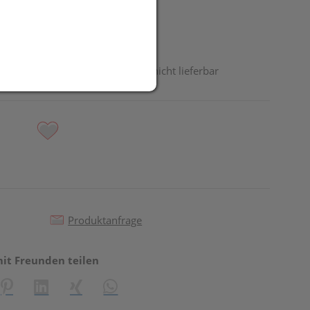
odukt ist derzeit vom Hersteller nicht lieferbar
Produktanfrage
mit Freunden teilen
reator\plugin\share\core\structs\SocialSharingServiceSettings]:fo
Pinterest
LinkedIn
Xing
WhatsApp (#[creator\plugin\share\core\st