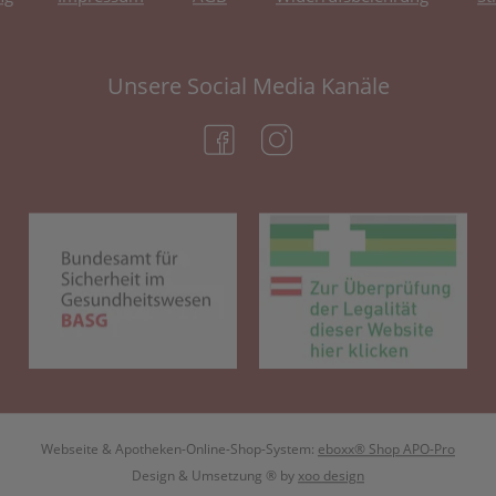
Unsere Social Media Kanäle
(öffnet in neuem Tab)
(öffnet in neuem Tab)
(öffnet in neuem Tab)
(öf
Webseite & Apotheken-Online-Shop-System:
eboxx® Shop APO-Pro
Design & Umsetzung
® by
xoo design