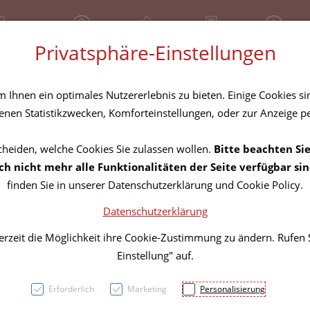
81 30 641
Geschlossen
Über uns
Rezept-Anfrage
Service
Privatsphäre-Einstellungen
tel
Homöopathika
Hautpflege
Familie
Nahrungse
Ihnen ein optimales Nutzererlebnis zu bieten. Einige Cookies sin
nen Statistikzwecken, Komforteinstellungen, oder zur Anzeige per
cheiden, welche Cookies Sie zulassen wollen.
Bitte beachten Sie
Zellul
h nicht mehr alle Funktionalitäten der Seite verfügbar sin
finden Sie in unserer Datenschutzerklärung und Cookie Policy.
set 1s
Datenschutzerklärung
erzeit die Möglichkeit ihre Cookie-Zustimmung zu ändern. Rufen
PZN: 4627948
Einstellung" auf.
11,31 E
Erforderlich
Marketing
Personalisierung
1 Stk. / Einheit