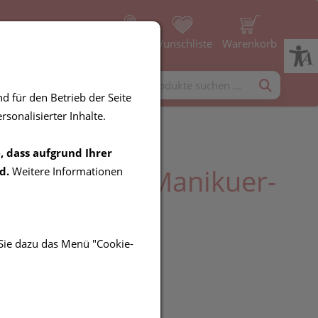
Profil
Wunschliste
Warenkorb
rgänzung
Diverses
d für den Betrieb der Seite
sonalisierter Inhalte.
, dass aufgrund Ihrer
arstein Vitry Manikuer-
d.
Weitere Informationen
t
 Sie dazu das Menü "Cookie-
UR