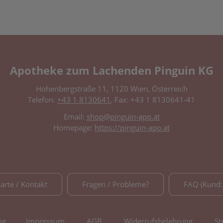
Apotheke zum Lachenden Pinguin KG
Hohenbergstraße 11, 1120 Wien, Österreich
Telefon:
+43 1 8130641
, Fax: +43 1 8130641-41
Email:
shop@pinguin-apo.at
Homepage:
https://pinguin-apo.at
Karte / Kontakt
Fragen / Probleme?
FAQ (Kund:
ng
Impressum
AGB
Widerrufsbelehrung
St