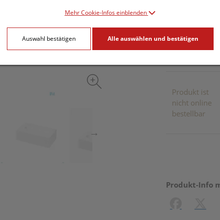
Mehr Cookie-Infos einblenden
inkl. 20% MwSt.
Auswahl bestätigen
Alle auswählen und bestätigen
Dieses Pr
Produkt ist
nicht online
bestellbar
Produkt-Info 
Facebook
X (#[c