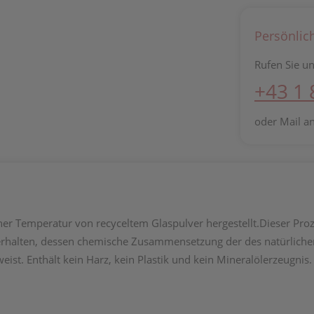
Persönlic
Rufen Sie un
+43 1
oder Mail a
her Temperatur von recyceltem Glaspulver hergestellt.Dieser Pro
zu erhalten, dessen chemische Zusammensetzung der des natürlich
weist. Enthält kein Harz, kein Plastik und kein Mineralölerzeugnis.