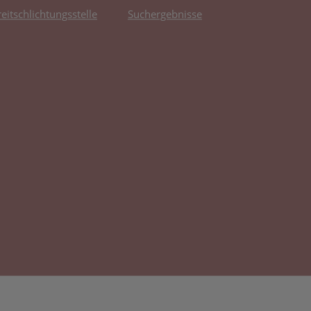
reitschlichtungsstelle
Suchergebnisse
fnet in neuem Tab)