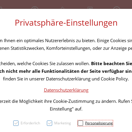
81 30 641
Geschlossen
Über uns
Rezept-Anfrage
Service
Privatsphäre-Einstellungen
tel
Homöopathika
Hautpflege
Familie
Nahrungse
Ihnen ein optimales Nutzererlebnis zu bieten. Einige Cookies sin
nen Statistikzwecken, Komforteinstellungen, oder zur Anzeige per
cheiden, welche Cookies Sie zulassen wollen.
Bitte beachten Sie
h nicht mehr alle Funktionalitäten der Seite verfügbar sin
finden Sie in unserer Datenschutzerklärung und Cookie Policy.
Datenschutzerklärung
unschliste hinzuzufügen. Finden Sie jetzt passende Produkte!
erzeit die Möglichkeit ihre Cookie-Zustimmung zu ändern. Rufen
Einstellung" auf.
Erforderlich
Marketing
Personalisierung