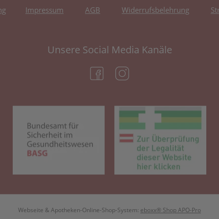
ng
Impressum
AGB
Widerrufsbelehrung
St
Unsere Social Media Kanäle
(öffnet in neuem Tab)
(öffnet in neuem Tab)
(öffnet in neuem Tab)
(öf
Webseite & Apotheken-Online-Shop-System:
eboxx® Shop APO-Pro