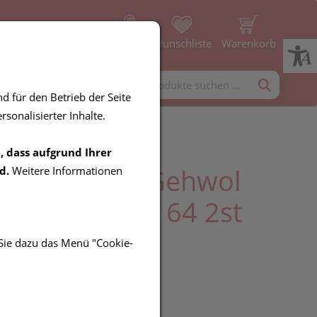
Profil
Wunschliste
Warenkorb
rgänzung
Diverses
d für den Betrieb der Seite
sonalisierter Inhalte.
, dass aufgrund Ihrer
 Schutzring Gehwol
d.
Weitere Informationen
frei G Mini Nr 64 2st
 Sie dazu das Menü "Cookie-
R