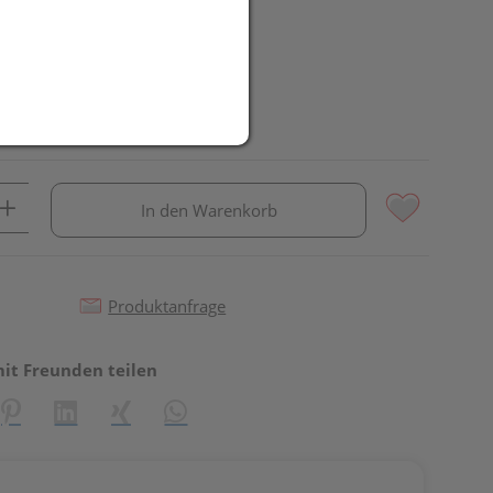
In den Warenkorb
Produktanfrage
mit Freunden teilen
reator\plugin\share\core\structs\SocialSharingServiceSettings]:fo
Pinterest
LinkedIn
Xing
WhatsApp (#[creator\plugin\share\core\st