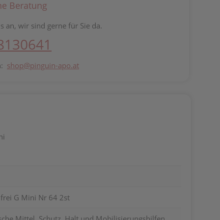
he Beratung
s an, wir sind gerne für Sie da.
 8130641
n:
shop@pinguin-apo.at
ni
frei G Mini Nr 64 2st
he Mittel, Schutz, Halt und Mobilisierungshilfen,