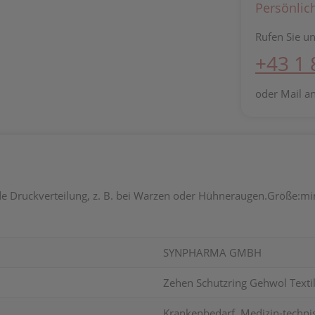
Persönlic
Rufen Sie un
+43 1
oder Mail a
nde Druckverteilung, z. B. bei Warzen oder Hühneraugen.Größe:mi
SYNPHARMA GMBH
Zehen Schutzring Gehwol Textil
Krankenbedarf, Medizin-technisc