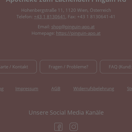
Hohenbergstraße 11, 1120 Wien, Österreich
Telefon:
+43 1 8130641
, Fax: +43 1 8130641-41
Email:
shop@pinguin-apo.at
Homepage:
https://pinguin-apo.at
Karte / Kontakt
Fragen / Probleme?
FAQ (Kund:
ng
Impressum
AGB
Widerrufsbelehrung
St
Unsere Social Media Kanäle
(öffnet in neuem Tab)
(öffnet in neuem Tab)