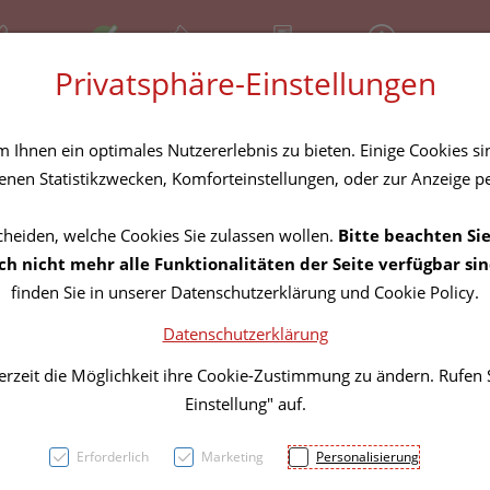
81 30 641
Offen
Über uns
Rezept-Anfrage
Service
Privatsphäre-Einstellungen
tel
Homöopathika
Hautpflege
Familie
Nahrungse
Ihnen ein optimales Nutzererlebnis zu bieten. Einige Cookies sin
nen Statistikzwecken, Komforteinstellungen, oder zur Anzeige per
cheiden, welche Cookies Sie zulassen wollen.
Bitte beachten Sie
Zehen
h nicht mehr alle Funktionalitäten der Seite verfügbar sin
finden Sie in unserer Datenschutzerklärung und Cookie Policy.
Textil
Datenschutzerklärung
erzeit die Möglichkeit ihre Cookie-Zustimmung zu ändern. Rufen
PZN: 3018130
Einstellung" auf.
8,51 EU
Erforderlich
Marketing
Personalisierung
2 Stk. / Einheit