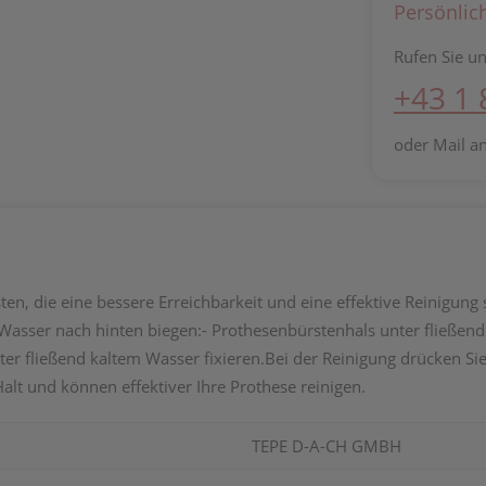
Persönlic
Rufen Sie un
+43 1
oder Mail a
ten, die eine bessere Erreichbarkeit und eine effektive Reinigung
m Wasser nach hinten biegen:- Prothesenbürstenhals unter fließ
er fließend kaltem Wasser fixieren.Bei der Reinigung drücken S
lt und können effektiver Ihre Prothese reinigen.
TEPE D-A-CH GMBH