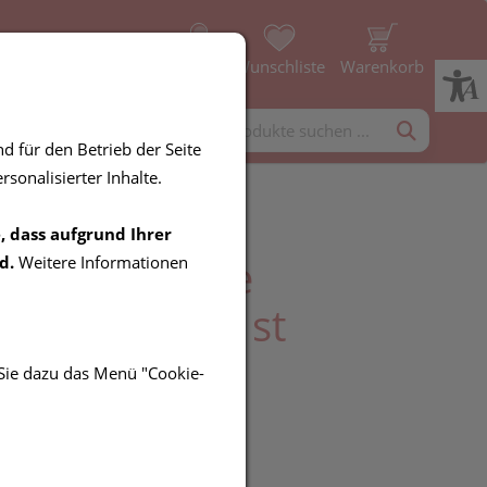
Profil
Wunschliste
Warenkorb
rgänzung
Diverses
d für den Betrieb der Seite
sonalisierter Inhalte.
, dass aufgrund Ihrer
uersten Tepe
d.
Weitere Informationen
sen Classic 1st
 Sie dazu das Menü "Cookie-
R