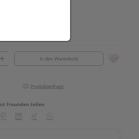
In den Warenkorb
Produktanfrage
mit Freunden teilen
reator\plugin\share\core\structs\SocialSharingServiceSettings]:fo
Pinterest
LinkedIn
Xing
WhatsApp (#[creator\plugin\share\core\st