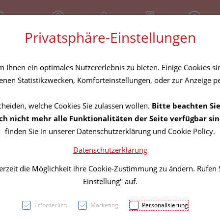
81 30 641
Geschlossen
Über uns
Rezept-Anfrage
Service
Privatsphäre-Einstellungen
tel
Homöopathika
Hautpflege
Familie
Nahrungse
Ihnen ein optimales Nutzererlebnis zu bieten. Einige Cookies sin
nen Statistikzwecken, Komforteinstellungen, oder zur Anzeige per
cheiden, welche Cookies Sie zulassen wollen.
Bitte beachten Sie
Zahnb
h nicht mehr alle Funktionalitäten der Seite verfügbar sin
finden Sie in unserer Datenschutzerklärung und Cookie Policy.
Prothe
Datenschutzerklärung
erzeit die Möglichkeit ihre Cookie-Zustimmung zu ändern. Rufen
PZN: 0956514
Einstellung" auf.
2,65 EU
Erforderlich
Marketing
Personalisierung
1 Stk. / Einheit