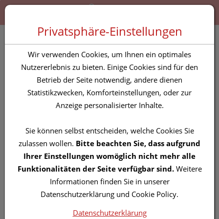
Zum “Inhalt dieser Seite” springen [AK + 0]
Zum Menü “Produkte” springen [AK + 1]
Zum Menü “Über uns / Service” springen [AK + 2]
Zu “Shop-Menüs” springen [AK + 3]
Zum "Barrierefreiheits-Menü" springen [AK + 4]
Zu den “Fusszeilen-Informationen” springen [AK + 5]
Toggle 
Produktsuche
Privatsphäre-Einstellungen
Zahnbuersten Paro Isola
Wir verwenden Cookies, um Ihnen ein optimales
Buerste 5mm Gruen 10st
Nutzererlebnis zu bieten. Einige Cookies sind für den
Betrieb der Seite notwendig, andere dienen
Statistikzwecken, Komforteinstellungen, oder zur
PZN: 1112853
Anzeige personalisierter Inhalte.
Sie können selbst entscheiden, welche Cookies Sie
zulassen wollen.
Bitte beachten Sie, dass aufgrund
Ihrer Einstellungen womöglich nicht mehr alle
Funktionalitäten der Seite verfügbar sind.
Weitere
Informationen finden Sie in unserer
Datenschutzerklärung und Cookie Policy.
Datenschutzerklärung