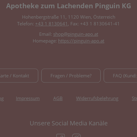
Apotheke zum Lachenden Pinguin KG
Hohenbergstraße 11, 1120 Wien, Österreich
Telefon:
+43 1 8130641
, Fax: +43 1 8130641-41
Email:
shop@pinguin-apo.at
Homepage:
https://pinguin-apo.at
Karte / Kontakt
Fragen / Probleme?
FAQ (Kund:
ng
Impressum
AGB
Widerrufsbelehrung
St
Unsere Social Media Kanäle
(öffnet in neuem Tab)
(öffnet in neuem Tab)