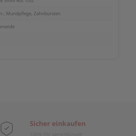
te 3mm Rot 10st
n-, Mundpflege, Zahnbürsten
hnseide
Sicher einkaufen
100% SSL verschlüsselt