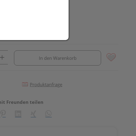
In den Warenkorb
Produktanfrage
mit Freunden teilen
reator\plugin\share\core\structs\SocialSharingServiceSettings]:fo
Pinterest
LinkedIn
Xing
WhatsApp (#[creator\plugin\share\core\st