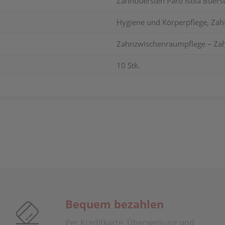
Zahnbuersten Paro Isola Buers
Hygiene und Körperpflege, Zah
Zahnzwischenraumpflege – Za
10 Stk.
Bequem bezahlen
Per Kreditkarte, Überweisung und