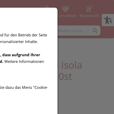
Profil
Wunschliste
Warenkorb
rgänzung
Diverses
d für den Betrieb der Seite
sonalisierter Inhalte.
, dass aufgrund Ihrer
uersten Paro Isola
d.
Weitere Informationen
te 3mm Rot 10st
 Sie dazu das Menü "Cookie-
R