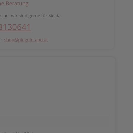
he Beratung
s an, wir sind gerne für Sie da.
 8130641
n:
shop@pinguin-apo.at