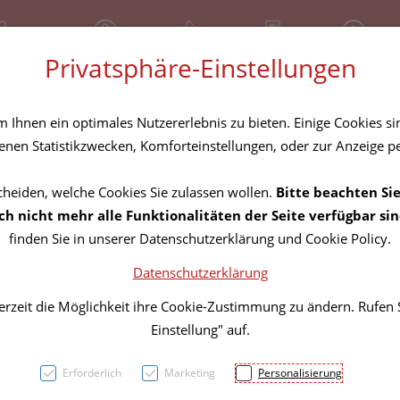
81 30 641
Geschlossen
Über uns
Rezept-Anfrage
Service
Privatsphäre-Einstellungen
tel
Homöopathika
Hautpflege
Familie
Nahrungse
Ihnen ein optimales Nutzererlebnis zu bieten. Einige Cookies sin
nen Statistikzwecken, Komforteinstellungen, oder zur Anzeige per
cheiden, welche Cookies Sie zulassen wollen.
Bitte beachten Sie
Zahnb
h nicht mehr alle Funktionalitäten der Seite verfügbar sin
finden Sie in unserer Datenschutzerklärung und Cookie Policy.
Flexi
Datenschutzerklärung
erzeit die Möglichkeit ihre Cookie-Zustimmung zu ändern. Rufen
PZN: 2690954
Einstellung" auf.
5,20 EU
Erforderlich
Marketing
Personalisierung
4 Stk. / Einheit