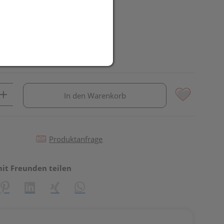
In den Warenkorb
Produktanfrage
mit Freunden teilen
reator\plugin\share\core\structs\SocialSharingServiceSettings]:fo
Pinterest
LinkedIn
Xing
WhatsApp (#[creator\plugin\share\core\st