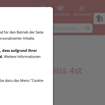
Profil
Wunschliste
Warenkorb
rgänzung
Diverses
d für den Betrieb der Seite
sonalisierter Inhalte.
, dass aufgrund Ihrer
uersten Paro
d.
Weitere Informationen
grip 1,7mm Weiss 4st
 Sie dazu das Menü "Cookie-
R