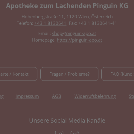
Apotheke zum Lachenden Pinguin KG
Hohenbergstraße 11, 1120 Wien, Österreich
Telefon:
+43 1 8130641
, Fax: +43 1 8130641-41
Email:
shop@pinguin-apo.at
Homepage:
https://pinguin-apo.at
Karte / Kontakt
Fragen / Probleme?
FAQ (Kund:
ng
Impressum
AGB
Widerrufsbelehrung
St
Unsere Social Media Kanäle
(öffnet in neuem Tab)
(öffnet in neuem Tab)