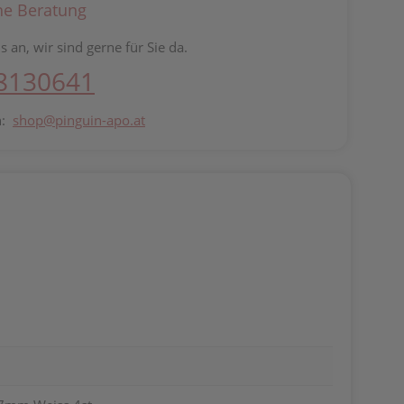
he Beratung
s an, wir sind gerne für Sie da.
 8130641
n:
shop@pinguin-apo.at