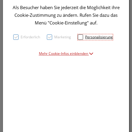
Als Besucher haben Sie jederzeit die Möglichkeit ihre
Cookie-Zustimmung zu ändern. Rufen Sie dazu das
Menü "Cookie-Einstellung" auf.
Erforderlich
Marketing
Personalisierung
Mehr Cookie-Infos einblenden
Symbolbild(er)
101,91 EUR
5 Stk. / Einheit
inkl. 20% MwSt.
Dieses Produkt ist derzeit vom Hersteller