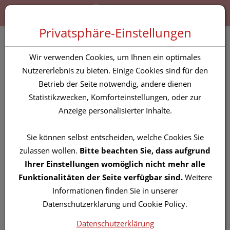
Zum “Inhalt dieser Seite” springen [AK + 0]
Zum Menü “Produkte” springen [AK + 1]
Zum Menü “Über uns / Service” springen [AK + 2]
Zu “Shop-Menüs” springen [AK + 3]
Zum "Barrierefreiheits-Menü" springen [AK + 4]
Zu den “Fusszeilen-Informationen” springen [AK + 5]
Toggle 
Produktsuche
Privatsphäre-Einstellungen
Wundverband
Wir verwenden Cookies, um Ihnen ein optimales
Promogran 28ccm
Nutzererlebnis zu bieten. Einige Cookies sind für den
Betrieb der Seite notwendig, andere dienen
M770285 5st
Statistikzwecken, Komforteinstellungen, oder zur
Anzeige personalisierter Inhalte.
PZN: 2698200
Sie können selbst entscheiden, welche Cookies Sie
zulassen wollen.
Bitte beachten Sie, dass aufgrund
Ihrer Einstellungen womöglich nicht mehr alle
Funktionalitäten der Seite verfügbar sind.
Weitere
Informationen finden Sie in unserer
Datenschutzerklärung und Cookie Policy.
Datenschutzerklärung