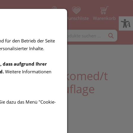
Profil
Wunschliste
Warenkorb
rgänzung
Diverses
d für den Betrieb der Seite
sonalisierter Inhalte.
, dass aufgrund Ihrer
erband Leukomed/t
d.
Weitere Informationen
nverband/o.auflage
 8x10cm 50st
 Sie dazu das Menü "Cookie-