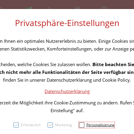
81 30 641
Offen
Über uns
Rezept-Anfrage
Service
Privatsphäre-Einstellungen
tel
Homöopathika
Hautpflege
Familie
Nahrungse
Ihnen ein optimales Nutzererlebnis zu bieten. Einige Cookies sin
nen Statistikzwecken, Komforteinstellungen, oder zur Anzeige per
cheiden, welche Cookies Sie zulassen wollen.
Bitte beachten Sie
Wundv
h nicht mehr alle Funktionalitäten der Seite verfügbar sin
finden Sie in unserer Datenschutzerklärung und Cookie Policy.
Folie
Datenschutzerklärung
Steril
erzeit die Möglichkeit ihre Cookie-Zustimmung zu ändern. Rufen
Einstellung" auf.
PZN: 3072744
Erforderlich
Marketing
Personalisierung