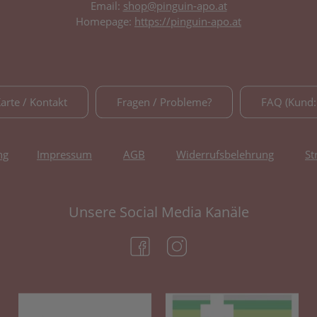
Email:
shop@pinguin-apo.at
Homepage:
https://pinguin-apo.at
Karte / Kontakt
Fragen / Probleme?
FAQ (Kund:
ng
Impressum
AGB
Widerrufsbelehrung
St
Unsere Social Media Kanäle
(öffnet in neuem Tab)
(öffnet in neuem Tab)
(öffnet in neuem Tab)
(öf