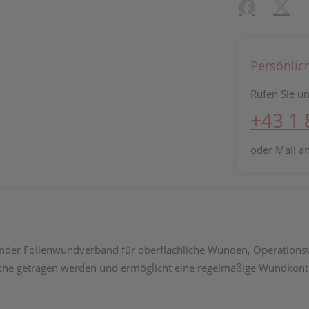
Facebook
X (#[c
Persönlic
Rufen Sie un
+43 1
oder Mail a
haftender Folienwundverband für oberflächliche Wunden, Operati
che getragen werden und ermöglicht eine regelmäßige Wundkontr