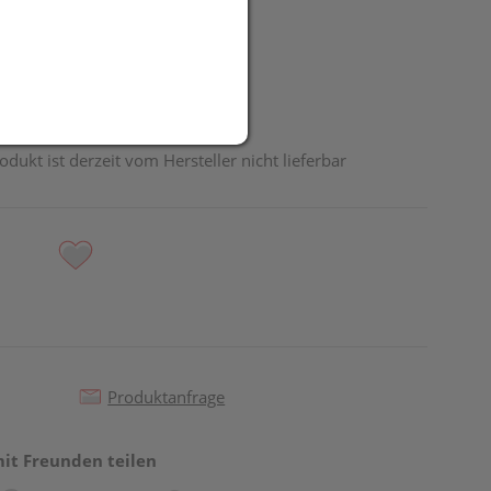
UR
odukt ist derzeit vom Hersteller nicht lieferbar
Produktanfrage
mit Freunden teilen