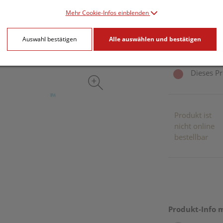
77,91 E
Mehr Cookie-Infos einblenden
50 Stk. / Einheit
Auswahl bestätigen
Alle auswählen und bestätigen
inkl. 20% MwSt.
Dieses Pr
Produkt ist
nicht online
bestellbar
Produkt-Info 