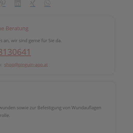
reator\plugin\share\core\structs\SocialSharingServiceSettings]:fo
Pinterest
LinkedIn
Xing
WhatsApp (#[creator\plugin\share\core\st
he Beratung
s an, wir sind gerne für Sie da.
 8130641
n:
shop@pinguin-apo.at
onswunden sowie zur Befestigung von Wundauflagen
olle.