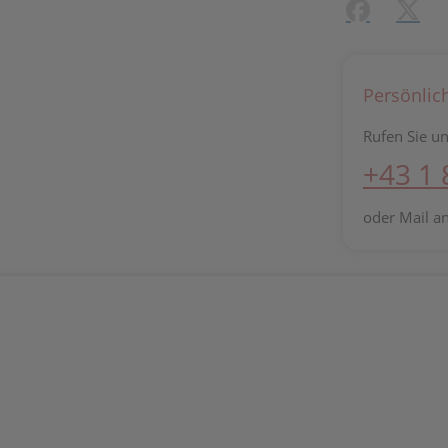
Facebook
X (#[c
Persönlic
Rufen Sie un
+43 1
oder Mail a