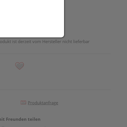
UR
odukt ist derzeit vom Hersteller nicht lieferbar
Produktanfrage
mit Freunden teilen