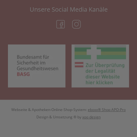
Unsere Social Media Kanäle
(öffnet in neuem Tab)
(öffnet in neuem Tab)
(öffnet in neuem Tab)
(öf
Webseite & Apotheken-Online-Shop-System:
eboxx® Shop APO-Pro
Design & Umsetzung
® by
xoo design