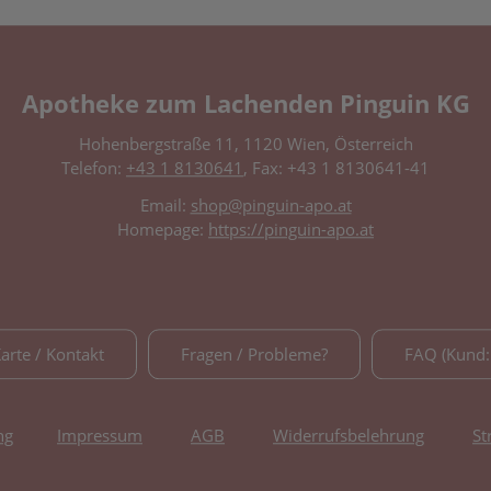
Apotheke zum Lachenden Pinguin KG
Hohenbergstraße 11, 1120 Wien, Österreich
Telefon:
+43 1 8130641
, Fax: +43 1 8130641-41
Email:
shop@pinguin-apo.at
Homepage:
https://pinguin-apo.at
Karte / Kontakt
Fragen / Probleme?
FAQ (Kund:
ng
Impressum
AGB
Widerrufsbelehrung
St