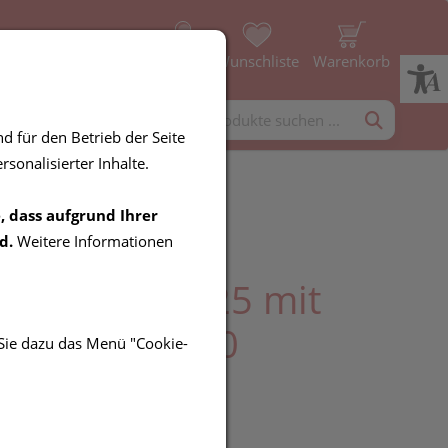
Profil
Wunschliste
Warenkorb
rgänzung
Diverses
d für den Betrieb der Seite
sonalisierter Inhalte.
, dass aufgrund Ihrer
r Sun Kids
d.
Weitere Informationen
chutzcreme 25 mit
pflegestift 50
 Sie dazu das Menü "Cookie-