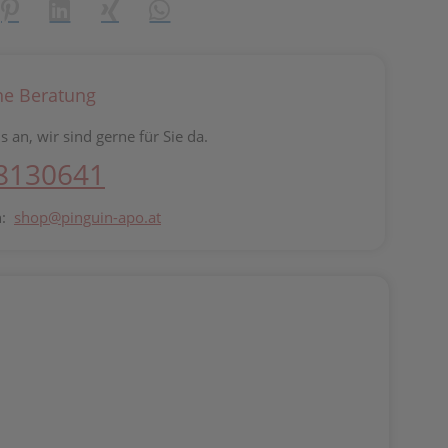
reator\plugin\share\core\structs\SocialSharingServiceSettings]:fo
Pinterest
LinkedIn
Xing
WhatsApp (#[creator\plugin\share\core\st
he Beratung
s an, wir sind gerne für Sie da.
 8130641
n:
shop@pinguin-apo.at