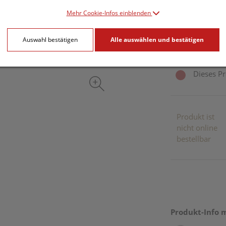
12,91 E
Mehr Cookie-Infos einblenden
25 ml / Einheit
Auswahl bestätigen
Alle auswählen und bestätigen
inkl. 20% MwSt.
Dieses Pr
Produkt ist
nicht online
bestellbar
Produkt-Info 