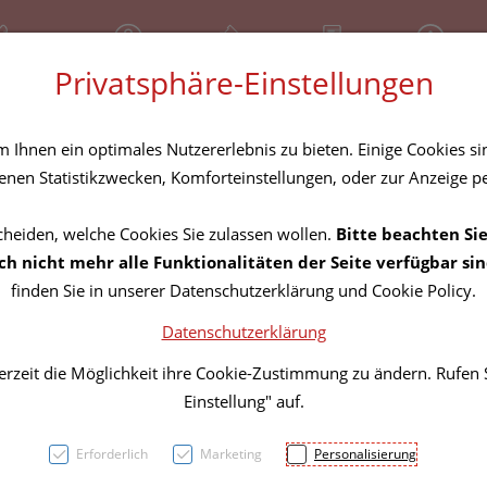
81 30 641
Geschlossen
Über uns
Rezept-Anfrage
Service
Privatsphäre-Einstellungen
tel
Homöopathika
Hautpflege
Familie
Nahrungse
Ihnen ein optimales Nutzererlebnis zu bieten. Einige Cookies sin
nen Statistikzwecken, Komforteinstellungen, oder zur Anzeige per
cheiden, welche Cookies Sie zulassen wollen.
Bitte beachten Sie
Widme
h nicht mehr alle Funktionalitäten der Seite verfügbar sin
finden Sie in unserer Datenschutzerklärung und Cookie Policy.
Hauts
Datenschutzerklärung
Lippen
erzeit die Möglichkeit ihre Cookie-Zustimmung zu ändern. Rufen
Einstellung" auf.
PZN: 2979672
Erforderlich
Marketing
Personalisierung