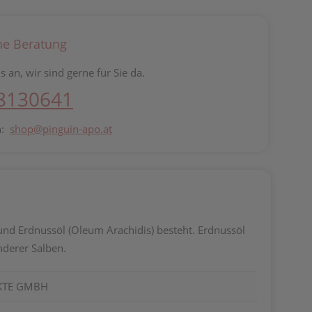
he Beratung
s an, wir sind gerne für Sie da.
 8130641
n:
shop@pinguin-apo.at
nd Erdnussöl (Oleum Arachidis) besteht. Erdnussöl
nderer Salben.
KTE GMBH