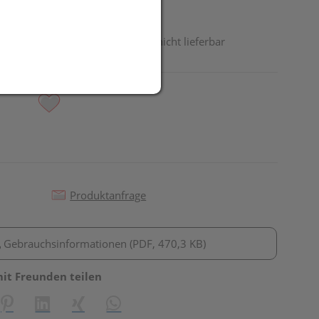
odukt ist derzeit vom Hersteller nicht lieferbar
Produktanfrage
Gebrauchsinformationen (PDF, 470,3 KB)
mit Freunden teilen
reator\plugin\share\core\structs\SocialSharingServiceSettings]:fo
Pinterest
LinkedIn
Xing
WhatsApp (#[creator\plugin\share\core\st