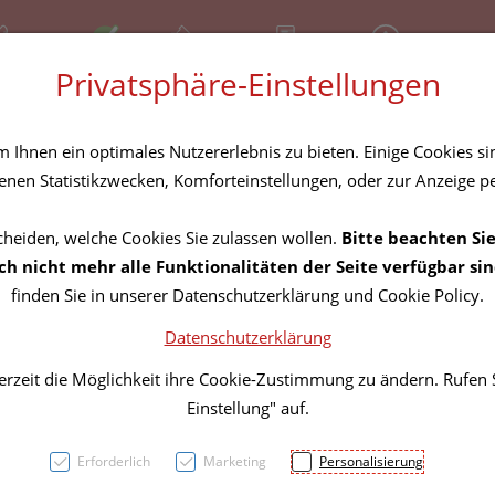
81 30 641
Offen
Über uns
Rezept-Anfrage
Service
Privatsphäre-Einstellungen
tel
Homöopathika
Hautpflege
Familie
Nahrungse
Ihnen ein optimales Nutzererlebnis zu bieten. Einige Cookies sin
nen Statistikzwecken, Komforteinstellungen, oder zur Anzeige per
cheiden, welche Cookies Sie zulassen wollen.
Bitte beachten Sie
WACH
h nicht mehr alle Funktionalitäten der Seite verfügbar sin
finden Sie in unserer Datenschutzerklärung und Cookie Policy.
Datenschutzerklärung
PZN: 5711438
erzeit die Möglichkeit ihre Cookie-Zustimmung zu ändern. Rufen
75,– EU
Einstellung" auf.
450 g / Einheit
Erforderlich
Marketing
Personalisierung