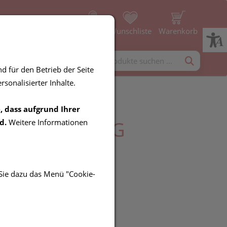
Profil
Wunschliste
Warenkorb
rgänzung
Diverses
d für den Betrieb der Seite
sonalisierter Inhalte.
, dass aufgrund Ihrer
SSALBE 450 G
d.
Weitere Informationen
 Sie dazu das Menü "Cookie-
R