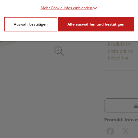
inkl. 20% MwSt.
Mehr Cookie-Infos einblenden
Dieses Pr
Auswahl bestätigen
Alle auswählen und bestätigen
Produkt ist
nicht online
bestellbar
Produkt-Info 
Facebook
X (#[c