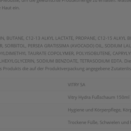
ra-Mousse, um die gewünschte Produktmenge zu erhalten. Massiere
 Haut ein.
IN, BUTANE, C12-13 ALKYL LACTATE, PROPANE, C12-15 ALKYL
, SORBITOL, PERSEA GRATISSIMA (AVOCADO) OIL, SODIUM LA
OYLDIMETHYL TAURATE COPOLYMER, POLYISOBUTENE, CAPRYLY
XYLGLYCERIN, SODIUM BENZOATE, TETRASODIUM EDTA. Die Zutat
s Produkts die auf der Produktverpackung angegebene Zutatenlist
VITRY SA
Vitry Hydra Fußschaum 150ml
Hygiene und Körperpflege, Körp
Trockene Füße, Schwielen und 