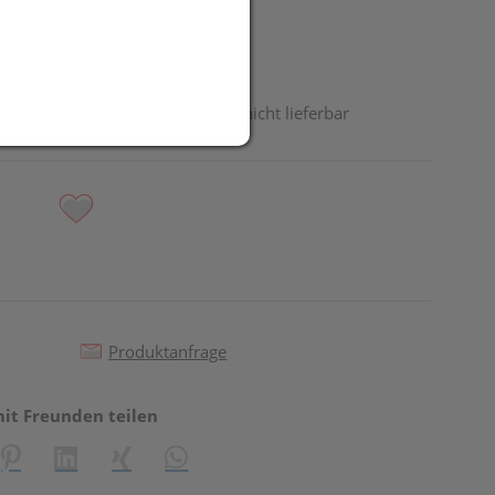
odukt ist derzeit vom Hersteller nicht lieferbar
Produktanfrage
mit Freunden teilen
reator\plugin\share\core\structs\SocialSharingServiceSettings]:fo
Pinterest
LinkedIn
Xing
WhatsApp (#[creator\plugin\share\core\st