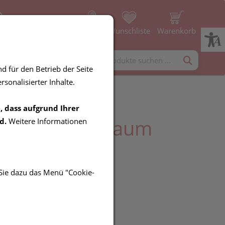
ice
Profil
Wunschliste
Warenkorb
rgänzung
Diverses
d für den Betrieb der Seite
sonalisierter Inhalte.
, dass aufgrund Ihrer
 Hydra Fußschaum
d.
Weitere Informationen
l
 Sie dazu das Menü "Cookie-
UR