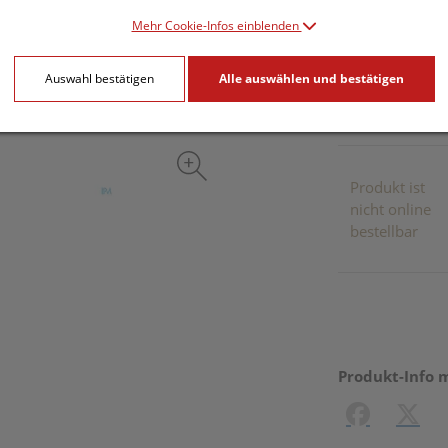
Mehr Cookie-Infos einblenden
inkl. 20% MwSt.
Auswahl bestätigen
Alle auswählen und bestätigen
Dieses Pr
Produkt ist
nicht online
bestellbar
Produkt-Info 
Facebook
X (#[c