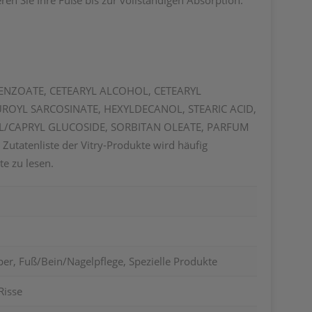
n Sie Ihre Füße bis zur vollständigen Absorption.
 BENZOATE, CETEARYL ALCOHOL, CETEARYL
UROYL SARCOSINATE, HEXYLDECANOL, STEARIC ACID,
L/CAPRYL GLUCOSIDE, SORBITAN OLEATE, PARFUM
enliste der Vitry-Produkte wird häufig
e zu lesen.
er, Fuß/Bein/Nagelpflege, Spezielle Produkte
Risse