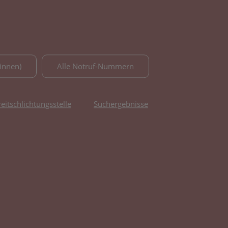
innen)
Alle Notruf-Nummern
reitschlichtungsstelle
Suchergebnisse
fnet in neuem Tab)