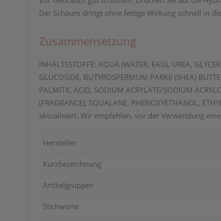
Vor Gebrauch gut schütteln. Drücken Sie auf die Hyd
Der Schaum dringt ohne fettige Wirkung schnell in die
Zusammensetzung
INHALTSSTOFFE: AQUA (WATER, EAU), UREA, GLYCER
GLUCOSIDE, BUTYROSPERMUM PARKII (SHEA) BUTTER
PALMITIC ACID, SODIUM ACRYLATE/SODIUM ACRYL
(FRAGRANCE), SQUALANE, PHENOXYETHANOL, ETHYLHE
aktualisiert. Wir empfehlen, vor der Verwendung eine
Hersteller
Kurzbezeichnung
Artikelgruppen
Stichworte