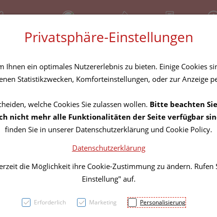
81 30 641
Bereitschaftsdienst
Über uns
Rezept-Anfrage
Serv
Privatsphäre-Einstellungen
tel
Homöopathika
Hautpflege
Familie
Nahrungse
Ihnen ein optimales Nutzererlebnis zu bieten. Einige Cookies sin
nen Statistikzwecken, Komforteinstellungen, oder zur Anzeige per
cheiden, welche Cookies Sie zulassen wollen.
Bitte beachten Sie
Vitry
h nicht mehr alle Funktionalitäten der Seite verfügbar sin
finden Sie in unserer Datenschutzerklärung und Cookie Policy.
150m
Datenschutzerklärung
erzeit die Möglichkeit ihre Cookie-Zustimmung zu ändern. Rufen
PZN: 4628161
Einstellung" auf.
16,60 E
Erforderlich
Marketing
Personalisierung
150 ml / Einheit