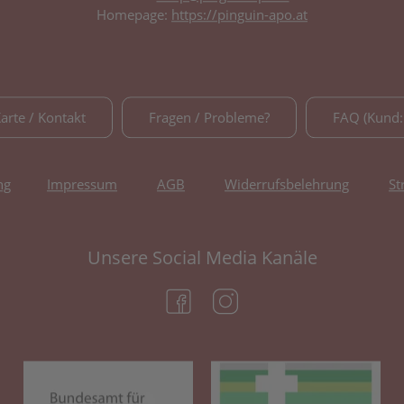
Homepage:
https://pinguin-apo.at
Karte / Kontakt
Fragen / Probleme?
FAQ (Kund:
ng
Impressum
AGB
Widerrufsbelehrung
St
Unsere Social Media Kanäle
(öffnet in neuem Tab)
(öffnet in neuem Tab)
(öffnet in neuem Tab)
(öf