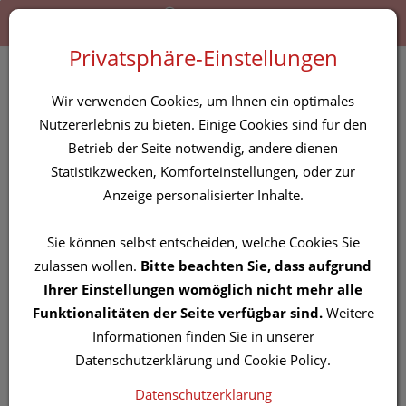
Zum “Inhalt dieser Seite” springen [AK + 0]
Zum Menü “Produkte” springen [AK + 1]
Zum Menü “Über uns / Service” springen [AK + 2]
Zu “Shop-Menüs” springen [AK + 3]
Zum "Barrierefreiheits-Menü" springen [AK + 4]
Zu den “Fusszeilen-Informationen” springen [AK + 5]
Toggle 
Produktsuche
Privatsphäre-Einstellungen
Untersuchungshandschuhe
Wir verwenden Cookies, um Ihnen ein optimales
-dumax Latex Gepudert
Nutzererlebnis zu bieten. Einige Cookies sind für den
Betrieb der Seite notwendig, andere dienen
S 100st
Statistikzwecken, Komforteinstellungen, oder zur
Anzeige personalisierter Inhalte.
PZN: 2867950
Sie können selbst entscheiden, welche Cookies Sie
zulassen wollen.
Bitte beachten Sie, dass aufgrund
Ihrer Einstellungen womöglich nicht mehr alle
Funktionalitäten der Seite verfügbar sind.
Weitere
Informationen finden Sie in unserer
Datenschutzerklärung und Cookie Policy.
Datenschutzerklärung