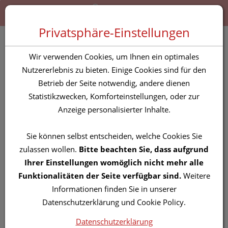
Zum “Inhalt dieser Seite” springen [AK + 0]
Zum Menü “Produkte” springen [AK + 1]
Zum Menü “Über uns / Service” springen [AK + 2]
Zu “Shop-Menüs” springen [AK + 3]
Zum "Barrierefreiheits-Menü" springen [AK + 4]
Zu den “Fusszeilen-Informationen” springen [AK + 5]
Toggle 
Produktsuche
Privatsphäre-Einstellungen
Thermometer-fieber Ohr
Wir verwenden Cookies, um Ihnen ein optimales
Bosotherm Medical
Nutzererlebnis zu bieten. Einige Cookies sind für den
Betrieb der Seite notwendig, andere dienen
Infra- Rot 1st
Statistikzwecken, Komforteinstellungen, oder zur
Anzeige personalisierter Inhalte.
PZN: 2768053
Sie können selbst entscheiden, welche Cookies Sie
zulassen wollen.
Bitte beachten Sie, dass aufgrund
Ihrer Einstellungen womöglich nicht mehr alle
Funktionalitäten der Seite verfügbar sind.
Weitere
Informationen finden Sie in unserer
Datenschutzerklärung und Cookie Policy.
Datenschutzerklärung