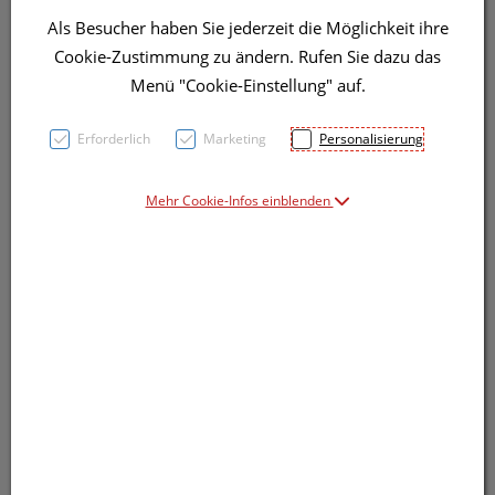
Als Besucher haben Sie jederzeit die Möglichkeit ihre
Cookie-Zustimmung zu ändern. Rufen Sie dazu das
Menü "Cookie-Einstellung" auf.
Erforderlich
Marketing
Personalisierung
Mehr Cookie-Infos einblenden
Symbolbild(er)
41,91 EUR
1 Stk. / Einheit
inkl. 20% MwSt.
lieferbar