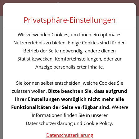
Zum “Inhalt dieser Seite” springen [AK + 0]
Zum Menü “Produkte” springen [AK + 1]
Zum Menü “Über uns / Service” springen [AK + 2]
Zu “Shop-Menüs” springen [AK + 3]
Zum "Barrierefreiheits-Menü" springen [AK + 4]
Zu den “Fusszeilen-Informationen” springen [AK + 5]
Toggle 
Produktsuche
Privatsphäre-Einstellungen
Thermometer-fieber
Wir verwenden Cookies, um Ihnen ein optimales
Bosotherm Flex 1st
Nutzererlebnis zu bieten. Einige Cookies sind für den
Betrieb der Seite notwendig, andere dienen
Statistikzwecken, Komforteinstellungen, oder zur
PZN: 3001193
Anzeige personalisierter Inhalte.
Sie können selbst entscheiden, welche Cookies Sie
zulassen wollen.
Bitte beachten Sie, dass aufgrund
Ihrer Einstellungen womöglich nicht mehr alle
Funktionalitäten der Seite verfügbar sind.
Weitere
Informationen finden Sie in unserer
Datenschutzerklärung und Cookie Policy.
Datenschutzerklärung