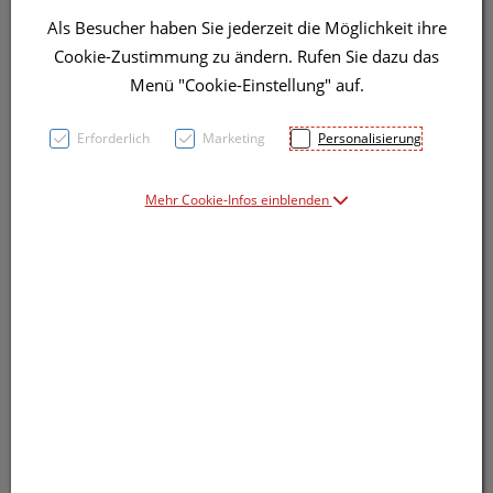
Als Besucher haben Sie jederzeit die Möglichkeit ihre
Cookie-Zustimmung zu ändern. Rufen Sie dazu das
Menü "Cookie-Einstellung" auf.
Erforderlich
Marketing
Personalisierung
Mehr Cookie-Infos einblenden
Symbolbild(er)
6,55 EUR
6 Stk. / Einheit
inkl. 20% MwSt.
lieferbar