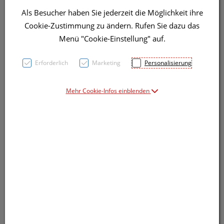
Als Besucher haben Sie jederzeit die Möglichkeit ihre
Cookie-Zustimmung zu ändern. Rufen Sie dazu das
Menü "Cookie-Einstellung" auf.
Erforderlich
Marketing
Personalisierung
Symbolbild(er)
Mehr Cookie-Infos einblenden
11,20 EUR
10 ml / Einheit
inkl. 20% MwSt.
Dieses Produkt ist derzeit vom Hersteller
nicht lieferbar