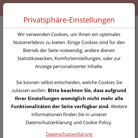
Zum “Inhalt dieser Seite” springen [AK + 0]
Zum Menü “Produkte” springen [AK + 1]
Zum Menü “Über uns / Service” springen [AK + 2]
Zu “Shop-Menüs” springen [AK + 3]
Zum "Barrierefreiheits-Menü" springen [AK + 4]
Zu den “Fusszeilen-Informationen” springen [AK + 5]
Toggle 
Produktsuche
Privatsphäre-Einstellungen
Tebo Lip Roll On 10ml
Wir verwenden Cookies, um Ihnen ein optimales
Nutzererlebnis zu bieten. Einige Cookies sind für den
Betrieb der Seite notwendig, andere dienen
PZN: 3879056
Statistikzwecken, Komforteinstellungen, oder zur
Anzeige personalisierter Inhalte.
Sie können selbst entscheiden, welche Cookies Sie
zulassen wollen.
Bitte beachten Sie, dass aufgrund
Ihrer Einstellungen womöglich nicht mehr alle
Funktionalitäten der Seite verfügbar sind.
Weitere
Informationen finden Sie in unserer
Datenschutzerklärung und Cookie Policy.
Datenschutzerklärung