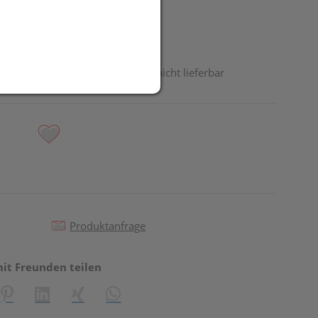
odukt ist derzeit vom Hersteller nicht lieferbar
Produktanfrage
mit Freunden teilen
reator\plugin\share\core\structs\SocialSharingServiceSettings]:fo
Pinterest
LinkedIn
Xing
WhatsApp (#[creator\plugin\share\core\st