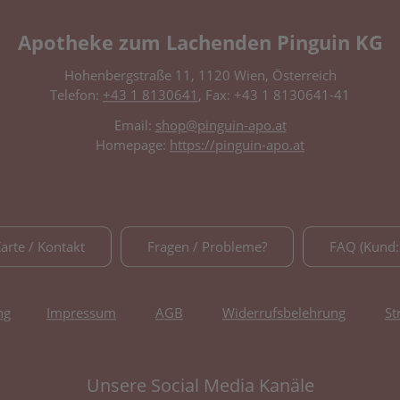
Apotheke zum Lachenden Pinguin KG
Hohenbergstraße 11, 1120 Wien, Österreich
Telefon:
+43 1 8130641
, Fax: +43 1 8130641-41
Email:
shop@pinguin-apo.at
Homepage:
https://pinguin-apo.at
Karte / Kontakt
Fragen / Probleme?
FAQ (Kund:
ng
Impressum
AGB
Widerrufsbelehrung
St
Unsere Social Media Kanäle