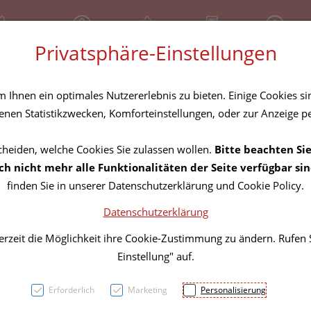
81 30 641
Geschlossen
Über uns
Rezept-Anfrage
Service
Privatsphäre-Einstellungen
tel
Homöopathika
Hautpflege
Familie
Nahrungse
Ihnen ein optimales Nutzererlebnis zu bieten. Einige Cookies sin
nen Statistikzwecken, Komforteinstellungen, oder zur Anzeige per
cheiden, welche Cookies Sie zulassen wollen.
Bitte beachten Sie
Tape A
h nicht mehr alle Funktionalitäten der Seite verfügbar sin
finden Sie in unserer Datenschutzerklärung und Cookie Policy.
B Hau
Datenschutzerklärung
erzeit die Möglichkeit ihre Cookie-Zustimmung zu ändern. Rufen
PZN: 3728386
Einstellung" auf.
32,60 E
Erforderlich
Marketing
Personalisierung
120 Stk. / Einhe