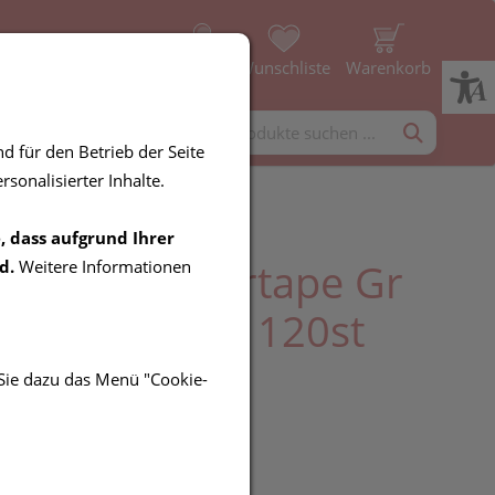
Profil
Wunschliste
Warenkorb
rgänzung
Diverses
d für den Betrieb der Seite
sonalisierter Inhalte.
, dass aufgrund Ihrer
q-strip/gittertape Gr
d.
Weitere Informationen
tfarben 20x6 120st
 Sie dazu das Menü "Cookie-
UR
it