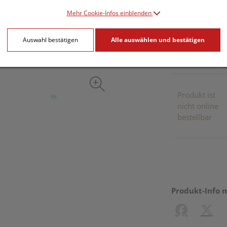
Mehr Cookie-Infos einblenden
inkl. 20% MwSt.
Auswahl bestätigen
Alle auswählen und bestätigen
Dieses Pr
Produkt ist
nicht online
bestellbar
Produkt-Info 
Facebook
X (#[c