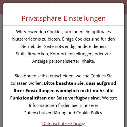
Zum “Inhalt dieser Seite” springen [AK + 0]
Zum Menü “Produkte” springen [AK + 1]
Zum Menü “Über uns / Service” springen [AK + 2]
Zu “Shop-Menüs” springen [AK + 3]
Zum "Barrierefreiheits-Menü" springen [AK + 4]
Zu den “Fusszeilen-Informationen” springen [AK + 5]
Toggle 
Produktsuche
Privatsphäre-Einstellungen
Taoasis Raumspray
Wir verwenden Cookies, um Ihnen ein optimales
Schlaf Gut Kids Demeter
Nutzererlebnis zu bieten. Einige Cookies sind für den
Betrieb der Seite notwendig, andere dienen
50ml
Statistikzwecken, Komforteinstellungen, oder zur
Anzeige personalisierter Inhalte.
PZN: 5998664
Sie können selbst entscheiden, welche Cookies Sie
zulassen wollen.
Bitte beachten Sie, dass aufgrund
Ihrer Einstellungen womöglich nicht mehr alle
Funktionalitäten der Seite verfügbar sind.
Weitere
Informationen finden Sie in unserer
Datenschutzerklärung und Cookie Policy.
Datenschutzerklärung