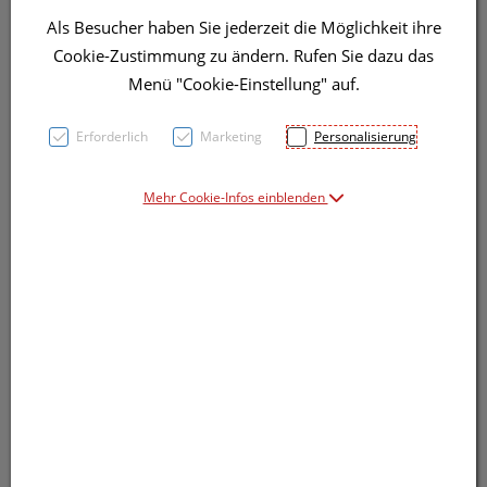
Als Besucher haben Sie jederzeit die Möglichkeit ihre
Cookie-Zustimmung zu ändern. Rufen Sie dazu das
Menü "Cookie-Einstellung" auf.
Erforderlich
Marketing
Personalisierung
Mehr Cookie-Infos einblenden
Symbolbild(er)
4,20 EUR
200 ml / Einheit
inkl. 20% MwSt.
Dieses Produkt ist derzeit vom Hersteller
nicht lieferbar