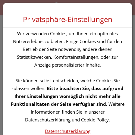
Zum “Inhalt dieser Seite” springen [AK + 0]
Zum Menü “Produkte” springen [AK + 1]
Zum Menü “Über uns / Service” springen [AK + 2]
Zu “Shop-Menüs” springen [AK + 3]
Zum "Barrierefreiheits-Menü" springen [AK + 4]
Zu den “Fusszeilen-Informationen” springen [AK + 5]
Toggle 
Produktsuche
Privatsphäre-Einstellungen
Syneo 5 Antitranspirant
Wir verwenden Cookies, um Ihnen ein optimales
Unisex Ohne Parfum
Nutzererlebnis zu bieten. Einige Cookies sind für den
Betrieb der Seite notwendig, andere dienen
F.achseln +fuesse Roll-on
Statistikzwecken, Komforteinstellungen, oder zur
50ml
Anzeige personalisierter Inhalte.
PZN: 3878855
Sie können selbst entscheiden, welche Cookies Sie
zulassen wollen.
Bitte beachten Sie, dass aufgrund
Ihrer Einstellungen womöglich nicht mehr alle
Funktionalitäten der Seite verfügbar sind.
Weitere
Informationen finden Sie in unserer
Datenschutzerklärung und Cookie Policy.
Datenschutzerklärung