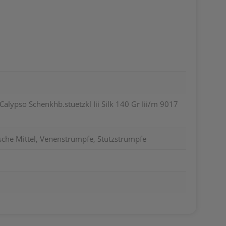
lypso Schenkhb.stuetzkl Iii Silk 140 Gr Iii/m 9017
sche Mittel, Venenstrümpfe, Stützstrümpfe