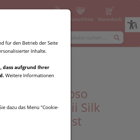
Profil
Wunschliste
Warenkorb
rgänzung
Diverses
d für den Betrieb der Seite
sonalisierter Inhalte.
, dass aufgrund Ihrer
zstruempfe
d.
Weitere Informationen
essana Calypso
hb.stuetzkl Iii Silk
 Sie dazu das Menü "Cookie-
 Iii/m 9017 2st