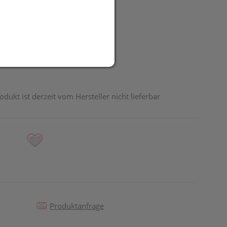
R
odukt ist derzeit vom Hersteller nicht lieferbar
Produktanfrage