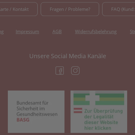
Karte / Kontakt
Fragen / Probleme?
FAQ (Kund:
ng
Impressum
AGB
Widerrufsbelehrung
St
Unsere Social Media Kanäle
(öffnet in neuem Tab)
(öffnet in neuem Tab)
(öffnet in neuem Tab)
(öf