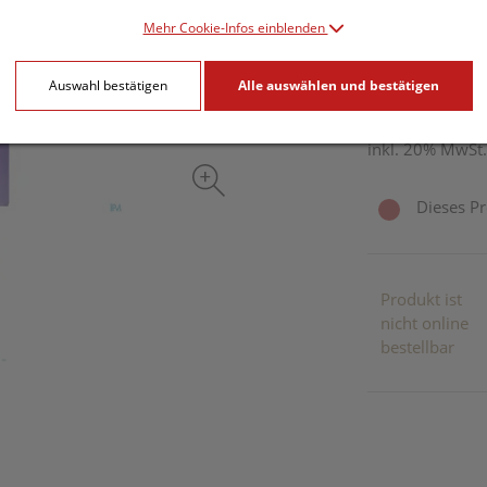
PZN: 4768933
Mehr Cookie-Infos einblenden
31,– EU
Auswahl bestätigen
Alle auswählen und bestätigen
2 Stk. / Einheit
inkl. 20% MwSt.
Dieses Pr
Produkt ist
nicht online
bestellbar