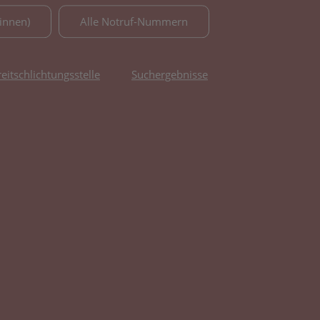
innen)
Alle Notruf-Nummern
reitschlichtungsstelle
Suchergebnisse
fnet in neuem Tab)