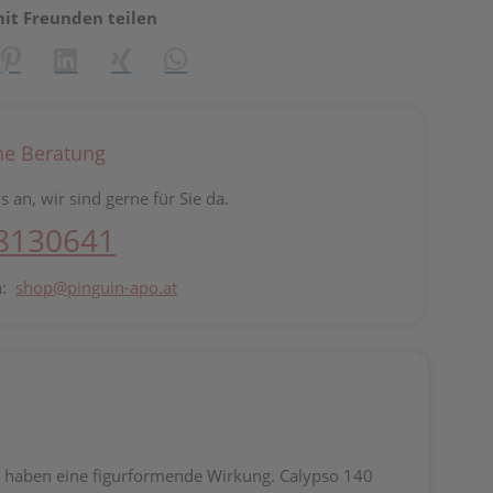
mit Freunden teilen
reator\plugin\share\core\structs\SocialSharingServiceSettings]:fo
Pinterest
LinkedIn
Xing
WhatsApp (#[creator\plugin\share\core\st
he Beratung
s an, wir sind gerne für Sie da.
 8130641
n:
shop@pinguin-apo.at
d haben eine figurformende Wirkung. Calypso 140