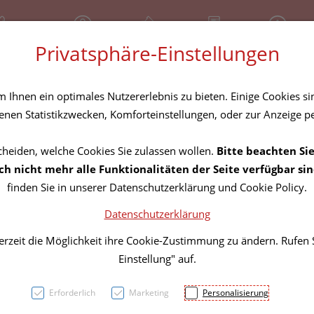
81 30 641
Geschlossen
Über uns
Rezept-Anfrage
Service
Privatsphäre-Einstellungen
tel
Homöopathika
Hautpflege
Familie
Nahrungse
Ihnen ein optimales Nutzererlebnis zu bieten. Einige Cookies sin
nen Statistikzwecken, Komforteinstellungen, oder zur Anzeige per
cheiden, welche Cookies Sie zulassen wollen.
Bitte beachten Sie
Stuet
h nicht mehr alle Funktionalitäten der Seite verfügbar sin
finden Sie in unserer Datenschutzerklärung und Cookie Policy.
Compr
Datenschutzerklärung
Schenk
erzeit die Möglichkeit ihre Cookie-Zustimmung zu ändern. Rufen
Einstellung" auf.
140 Gr
Erforderlich
Marketing
Personalisierung