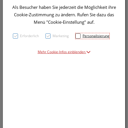
Als Besucher haben Sie jederzeit die Möglichkeit ihre
Cookie-Zustimmung zu ändern. Rufen Sie dazu das
Menü "Cookie-Einstellung" auf.
Erforderlich
Marketing
Personalisierung
Mehr Cookie-Infos einblenden
Symbolbild(er)
41,91 EUR
500 ml / Einheit
inkl. 20% MwSt.
Dieses Produkt ist derzeit vom Hersteller