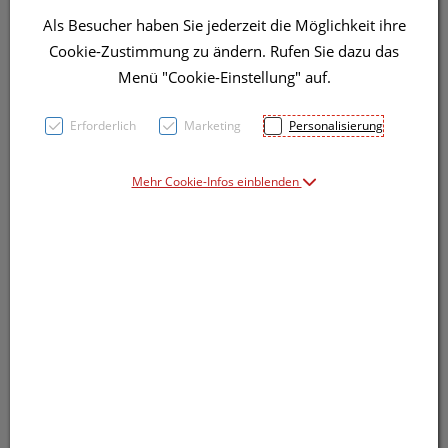
Als Besucher haben Sie jederzeit die Möglichkeit ihre
Cookie-Zustimmung zu ändern. Rufen Sie dazu das
Menü "Cookie-Einstellung" auf.
Erforderlich
Marketing
Personalisierung
Mehr Cookie-Infos einblenden
Symbolbild(er)
4,99 EUR
40 g / Einheit
inkl. 10% MwSt.