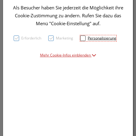
Als Besucher haben Sie jederzeit die Möglichkeit ihre
Cookie-Zustimmung zu ändern. Rufen Sie dazu das
Menü "Cookie-Einstellung" auf.
Erforderlich
Marketing
Personalisierung
Mehr Cookie-Infos einblenden
Symbolbild(er)
23,91 EUR
200 ml / Einheit
inkl. 20% MwSt.
Dieses Produkt ist derzeit vom Hersteller