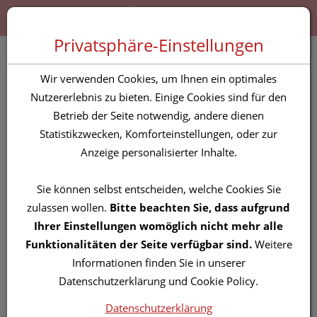
Zum “Inhalt dieser Seite” springen [AK + 0]
Zum Menü “Produkte” springen [AK + 1]
Zum Menü “Über uns / Service” springen [AK + 2]
Zu “Shop-Menüs” springen [AK + 3]
Zum "Barrierefreiheits-Menü" springen [AK + 4]
Zu den “Fusszeilen-Informationen” springen [AK + 5]
Toggle 
Produktsuche
Privatsphäre-Einstellungen
Siriderma
Wir verwenden Cookies, um Ihnen ein optimales
Reinigungsmilch Ohne
Nutzererlebnis zu bieten. Einige Cookies sind für den
Betrieb der Seite notwendig, andere dienen
Duftstoffe 150ml
Statistikzwecken, Komforteinstellungen, oder zur
Anzeige personalisierter Inhalte.
PZN: 3849687
Sie können selbst entscheiden, welche Cookies Sie
zulassen wollen.
Bitte beachten Sie, dass aufgrund
Ihrer Einstellungen womöglich nicht mehr alle
Funktionalitäten der Seite verfügbar sind.
Weitere
Informationen finden Sie in unserer
Datenschutzerklärung und Cookie Policy.
Datenschutzerklärung