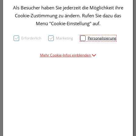
Als Besucher haben Sie jederzeit die Möglichkeit ihre
Cookie-Zustimmung zu ändern. Rufen Sie dazu das
Menü "Cookie-Einstellung" auf.
Erforderlich
Marketing
Personalisierung
Mehr Cookie-Infos einblenden
Symbolbild(er)
21,95 EUR
50 ml / Einheit
inkl. 20% MwSt.
Dieses Produkt ist derzeit vom Hersteller
nicht lieferbar