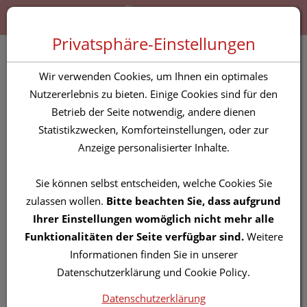
Zum “Inhalt dieser Seite” springen [AK + 0]
Zum Menü “Produkte” springen [AK + 1]
Zum Menü “Über uns / Service” springen [AK + 2]
Zu “Shop-Menüs” springen [AK + 3]
Zum "Barrierefreiheits-Menü" springen [AK + 4]
Zu den “Fusszeilen-Informationen” springen [AK + 5]
Toggle 
Produktsuche
Privatsphäre-Einstellungen
Siriderma Hydro Intensiv
Wir verwenden Cookies, um Ihnen ein optimales
Creme 50ml
Nutzererlebnis zu bieten. Einige Cookies sind für den
Betrieb der Seite notwendig, andere dienen
Statistikzwecken, Komforteinstellungen, oder zur
PZN: 3846849
Anzeige personalisierter Inhalte.
Sie können selbst entscheiden, welche Cookies Sie
zulassen wollen.
Bitte beachten Sie, dass aufgrund
Ihrer Einstellungen womöglich nicht mehr alle
Funktionalitäten der Seite verfügbar sind.
Weitere
Informationen finden Sie in unserer
Datenschutzerklärung und Cookie Policy.
Datenschutzerklärung