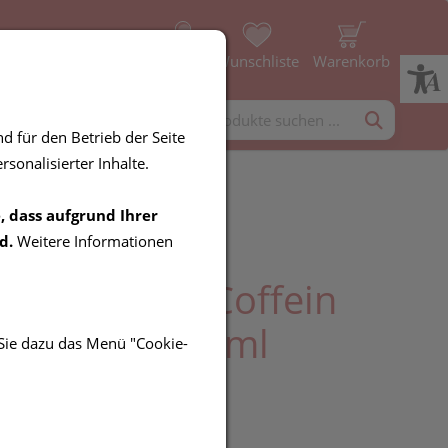
Profil
Wunschliste
Warenkorb
rgänzung
Diverses
d für den Betrieb der Seite
sonalisierter Inhalte.
, dass aufgrund Ihrer
poon
d.
Weitere Informationen
n/energizer Coffein
arausfall 250ml
 Sie dazu das Menü "Cookie-