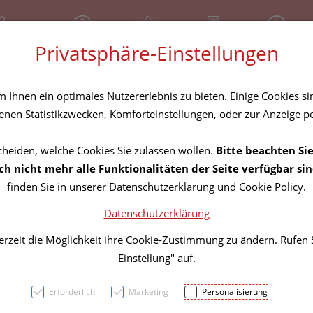
81 30 641
Geschlossen
Über uns
Rezept-Anfrage
Service
Privatsphäre-Einstellungen
tel
Homöopathika
Hautpflege
Familie
Nahrungse
Ihnen ein optimales Nutzererlebnis zu bieten. Einige Cookies sin
nen Statistikzwecken, Komforteinstellungen, oder zur Anzeige per
cheiden, welche Cookies Sie zulassen wollen.
Bitte beachten Sie
Sham
h nicht mehr alle Funktionalitäten der Seite verfügbar sin
finden Sie in unserer Datenschutzerklärung und Cookie Policy.
Alpeci
Datenschutzerklärung
C1 Ha
erzeit die Möglichkeit ihre Cookie-Zustimmung zu ändern. Rufen
Einstellung" auf.
PZN: 3060474
Erforderlich
Marketing
Personalisierung