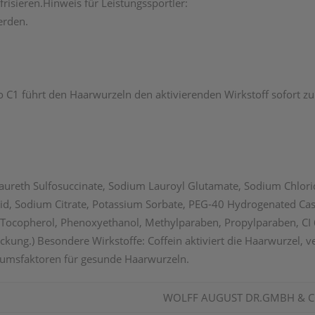
frisieren.Hinweis für Leistungssportler:
erden.
 C1 führt den Haarwurzeln den aktivierenden Wirkstoff sofort zu.
aureth Sulfosuccinate, Sodium Lauroyl Glutamate, Sodium Chlori
Acid, Sodium Citrate, Potassium Sorbate, PEG-40 Hydrogenated Ca
Tocopherol, Phenoxyethanol, Methylparaben, Propylparaben, CI 6
packung.) Besondere Wirkstoffe: Coffein aktiviert die Haarwurzel,
tumsfaktoren für gesunde Haarwurzeln.
WOLFF AUGUST DR.GMBH & CO