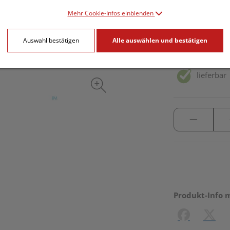
7,99 EU
Mehr Cookie-Infos einblenden
250 ml / Einheit
Auswahl bestätigen
Alle auswählen und bestätigen
inkl. 20% MwSt.
lieferbar
Produkt-Info 
Facebook
X (#[c