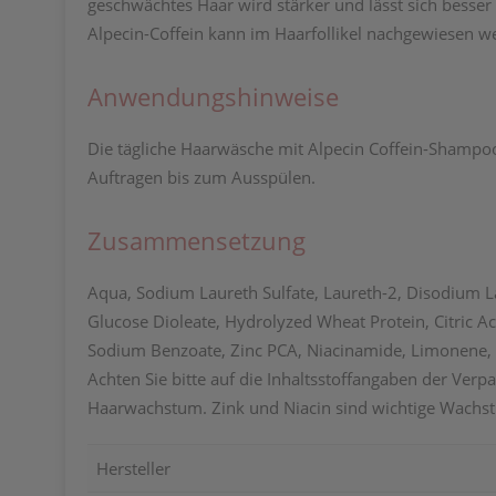
geschwächtes Haar wird stärker und lässt sich besser 
Alpecin-Coffein kann im Haarfollikel nachgewiesen w
Anwendungshinweise
Die tägliche Haarwäsche mit Alpecin Coffein-Shampoo
Auftragen bis zum Ausspülen.
Zusammensetzung
Aqua, Sodium Laureth Sulfate, Laureth-2, Disodium L
Glucose Dioleate, Hydrolyzed Wheat Protein, Citric 
Sodium Benzoate, Zinc PCA, Niacinamide, Limonene, 
Achten Sie bitte auf die Inhaltsstoffangaben der Ver
Haarwachstum. Zink und Niacin sind wichtige Wachs
Hersteller