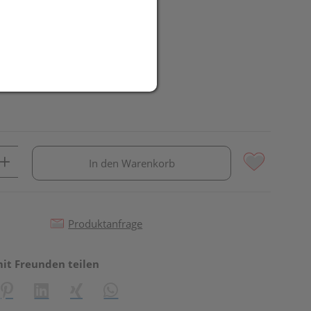
R
In den Warenkorb
Produktanfrage
mit Freunden teilen
reator\plugin\share\core\structs\SocialSharingServiceSettings]:fo
Pinterest
LinkedIn
Xing
WhatsApp (#[creator\plugin\share\core\st