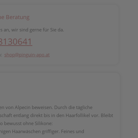
he Beratung
s an, wir sind gerne für Sie da.
 8130641
n:
shop@pinguin-apo.at
en von Alpecin beweisen. Durch die tägliche
ft entlang direkt bis in den Haarfollikel vor. Bleibt
o bewusst ohne Silikone:
nigen Haarwäschen griffiger. Feines und