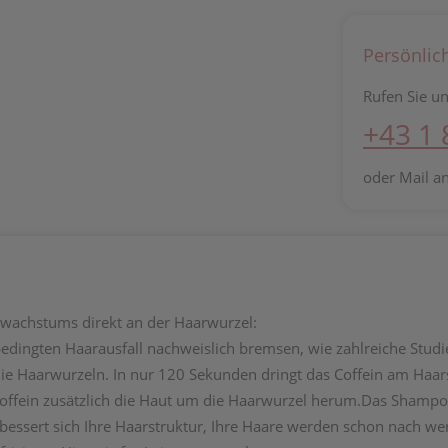
Persönlic
Rufen Sie un
+43 1
oder Mail a
wachstums direkt an der Haarwurzel:
edingten Haarausfall nachweislich bremsen, wie zahlreiche Studi
e Haarwurzeln. In nur 120 Sekunden dringt das Coffein am Haarscha
offein zusätzlich die Haut um die Haarwurzel herum.Das Shampo
rbessert sich Ihre Haarstruktur, Ihre Haare werden schon nach we