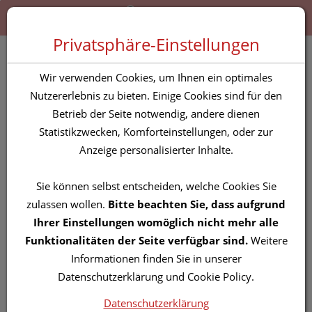
Zum “Inhalt dieser Seite” springen [AK + 0]
Zum Menü “Produkte” springen [AK + 1]
Zum Menü “Über uns / Service” springen [AK + 2]
Zu “Shop-Menüs” springen [AK + 3]
Zum "Barrierefreiheits-Menü" springen [AK + 4]
Zu den “Fusszeilen-Informationen” springen [AK + 5]
Toggle 
Produktsuche
Privatsphäre-Einstellungen
Seewald Kraeuterelixier
Wir verwenden Cookies, um Ihnen ein optimales
Beifuss 50ml
Nutzererlebnis zu bieten. Einige Cookies sind für den
Betrieb der Seite notwendig, andere dienen
Statistikzwecken, Komforteinstellungen, oder zur
PZN: 4624683
Anzeige personalisierter Inhalte.
Sie können selbst entscheiden, welche Cookies Sie
zulassen wollen.
Bitte beachten Sie, dass aufgrund
Ihrer Einstellungen womöglich nicht mehr alle
Funktionalitäten der Seite verfügbar sind.
Weitere
Informationen finden Sie in unserer
Datenschutzerklärung und Cookie Policy.
Datenschutzerklärung