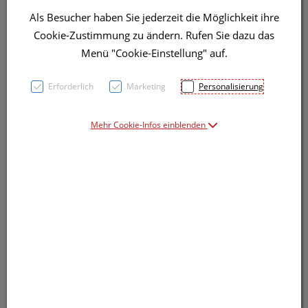
Als Besucher haben Sie jederzeit die Möglichkeit ihre
Cookie-Zustimmung zu ändern. Rufen Sie dazu das
Menü "Cookie-Einstellung" auf.
Erforderlich
Marketing
Personalisierung
Mehr Cookie-Infos einblenden
Symbolbild(er)
24,11 EUR
50 ml / Einheit
inkl. 20% MwSt.
Dieses Produkt ist derzeit vom Hersteller
nicht lieferbar