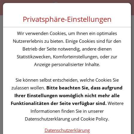
Zum “Inhalt dieser Seite” springen [AK + 0]
Zum Menü “Produkte” springen [AK + 1]
Zum Menü “Über uns / Service” springen [AK + 2]
Zu “Shop-Menüs” springen [AK + 3]
Zum "Barrierefreiheits-Menü" springen [AK + 4]
Zu den “Fusszeilen-Informationen” springen [AK + 5]
Toggle 
Produktsuche
Privatsphäre-Einstellungen
Sea-band
Wir verwenden Cookies, um Ihnen ein optimales
Akupressurhilfsmittel F
Nutzererlebnis zu bieten. Einige Cookies sind für den
Betrieb der Seite notwendig, andere dienen
Erwachsene 1x2 2st
Statistikzwecken, Komforteinstellungen, oder zur
Anzeige personalisierter Inhalte.
PZN: 1219976
Sie können selbst entscheiden, welche Cookies Sie
zulassen wollen.
Bitte beachten Sie, dass aufgrund
Ihrer Einstellungen womöglich nicht mehr alle
Funktionalitäten der Seite verfügbar sind.
Weitere
Informationen finden Sie in unserer
Datenschutzerklärung und Cookie Policy.
Datenschutzerklärung