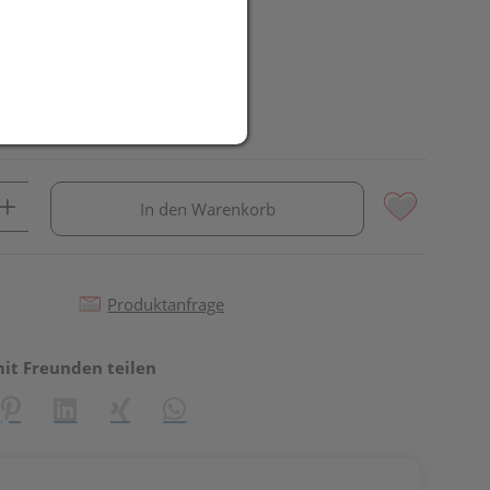
In den Warenkorb
Produktanfrage
mit Freunden teilen
reator\plugin\share\core\structs\SocialSharingServiceSettings]:fo
Pinterest
LinkedIn
Xing
WhatsApp (#[creator\plugin\share\core\st