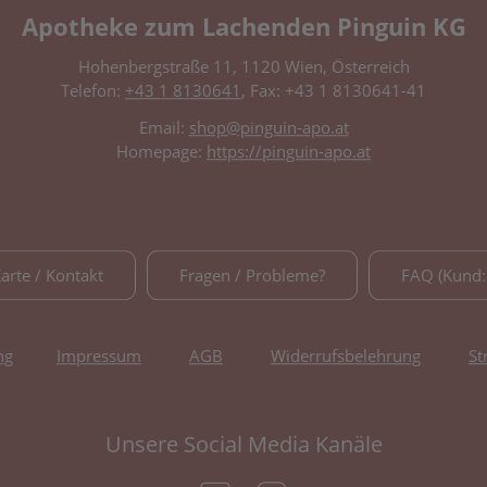
Apotheke zum Lachenden Pinguin KG
Hohenbergstraße 11, 1120 Wien, Österreich
Telefon:
+43 1 8130641
, Fax: +43 1 8130641-41
Email:
shop@pinguin-apo.at
Homepage:
https://pinguin-apo.at
Karte / Kontakt
Fragen / Probleme?
FAQ (Kund:
ng
Impressum
AGB
Widerrufsbelehrung
St
Unsere Social Media Kanäle