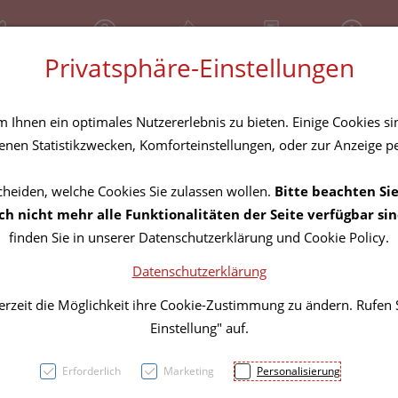
81 30 641
Geschlossen
Über uns
Rezept-Anfrage
Service
Privatsphäre-Einstellungen
tel
Homöopathika
Hautpflege
Familie
Nahrungse
Ihnen ein optimales Nutzererlebnis zu bieten. Einige Cookies sin
nen Statistikzwecken, Komforteinstellungen, oder zur Anzeige per
cheiden, welche Cookies Sie zulassen wollen.
Bitte beachten Sie
Schüßl
h nicht mehr alle Funktionalitäten der Seite verfügbar sin
finden Sie in unserer Datenschutzerklärung und Cookie Policy.
Table
Datenschutzerklärung
erzeit die Möglichkeit ihre Cookie-Zustimmung zu ändern. Rufen
PZN: 2262566
Einstellung" auf.
18,50 E
Erforderlich
Marketing
Personalisierung
250 g / Einheit