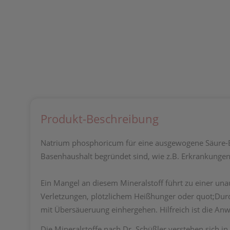
Produkt-Beschreibung
Natrium phosphoricum für eine ausgewogene Säure-Ba
Basenhaushalt begründet sind, wie z.B. Erkrankunge
Ein Mangel an diesem Mineralstoff führt zu einer 
Verletzungen, plötzlichem Heißhunger oder quot;Durc
mit Übersäueruung einhergehen. Hilfreich ist die Anw
Die Mineralstoffe nach Dr. Schüßler verstehen sich 