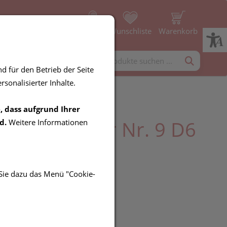
Profil
Wunschliste
Warenkorb
rgänzung
Diverses
d für den Betrieb der Seite
sonalisierter Inhalte.
, dass aufgrund Ihrer
er Salz Adler Nr. 9 D6
d.
Weitere Informationen
tten
 Sie dazu das Menü "Cookie-
UR