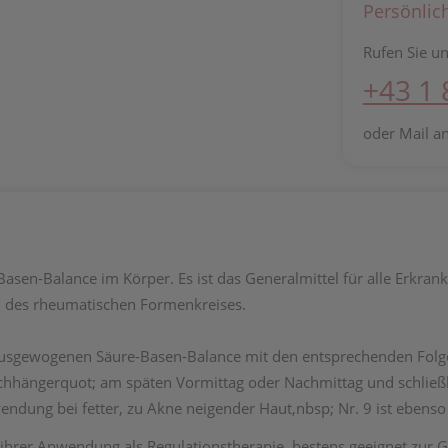
Persönlic
Rufen Sie un
+43 1
oder Mail a
sen-Balance im Körper. Es ist das Generalmittel für alle Erkra
n des rheumatischen Formenkreises.
unausgewogenen Säure-Basen-Balance mit den entsprechenden Fol
hhängerquot; am späten Vormittag oder Nachmittag und schließli
endung bei fetter, zu Akne neigender Haut,nbsp; Nr. 9 ist ebenso
in ihrer Anwendung als Regulationstherapie, bestens geeignet zu