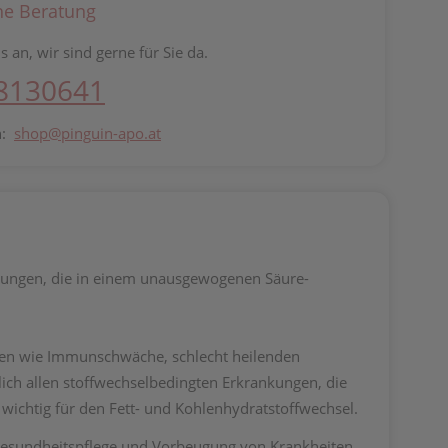
he Beratung
s an, wir sind gerne für Sie da.
 8130641
n:
shop@pinguin-apo.at
nkungen, die in einem unausgewogenen Säure-
gen wie Immunschwäche, schlecht heilenden
ch allen stoffwechselbedingten Erkrankungen, die
 wichtig für den Fett- und Kohlenhydratstoffwechsel.
r Gesundheitspflege und Vorbeugung von Krankheiten,