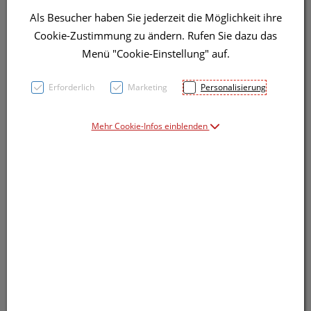
Als Besucher haben Sie jederzeit die Möglichkeit ihre
Symbolbild(er)
Cookie-Zustimmung zu ändern. Rufen Sie dazu das
Menü "Cookie-Einstellung" auf.
18,50 EUR
Erforderlich
Marketing
Personalisierung
250 g / Einheit
Mehr Cookie-Infos einblenden
inkl. 10% MwSt.
lieferbar
In den Warenkorb