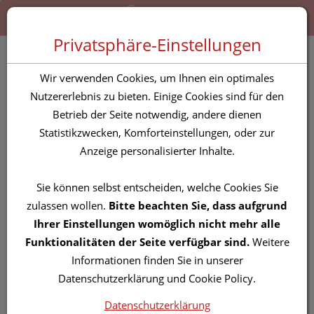
Zum “Inhalt dieser Seite” springen [AK + 0]
Zum Menü “Produkte” springen [AK + 1]
Zum Menü “Über uns / Service” springen [AK + 2]
Zu “Shop-Menüs” springen [AK + 3]
Zum "Barrierefreiheits-Menü" springen [AK + 4]
Zu den “Fusszeilen-Informationen” springen [AK + 5]
Toggle 
Produktsuche
Privatsphäre-Einstellungen
Rosidal Soft
Wir verwenden Cookies, um Ihnen ein optimales
Schaumstoffbinde 2,5mx
Nutzererlebnis zu bieten. Einige Cookies sind für den
Betrieb der Seite notwendig, andere dienen
10cmx 0,3cm 1st
Statistikzwecken, Komforteinstellungen, oder zur
Anzeige personalisierter Inhalte.
PZN: 2713282
Sie können selbst entscheiden, welche Cookies Sie
zulassen wollen.
Bitte beachten Sie, dass aufgrund
Ihrer Einstellungen womöglich nicht mehr alle
Funktionalitäten der Seite verfügbar sind.
Weitere
Informationen finden Sie in unserer
Datenschutzerklärung und Cookie Policy.
Datenschutzerklärung