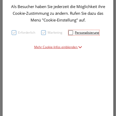
Als Besucher haben Sie jederzeit die Möglichkeit ihre
Cookie-Zustimmung zu ändern. Rufen Sie dazu das
Menü "Cookie-Einstellung" auf.
Erforderlich
Marketing
Personalisierung
Mehr Cookie-Infos einblenden
Symbolbild(er)
7,95 EUR
1 Stk. / Einheit
inkl. 20% MwSt.
lieferbar