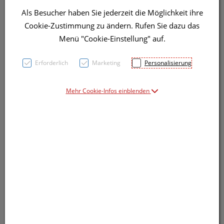
Als Besucher haben Sie jederzeit die Möglichkeit ihre
Cookie-Zustimmung zu ändern. Rufen Sie dazu das
Menü "Cookie-Einstellung" auf.
Erforderlich
Marketing
Personalisierung
Mehr Cookie-Infos einblenden
Symbolbild(er)
3,51 EUR
30 ml / Einheit
inkl. 20% MwSt.
Dieses Produkt ist derzeit vom Hersteller
nicht lieferbar