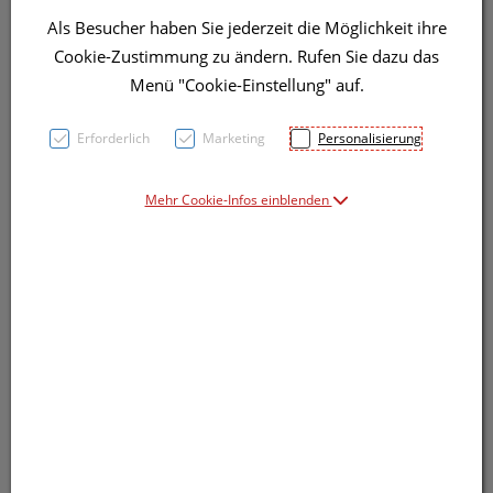
Als Besucher haben Sie jederzeit die Möglichkeit ihre
Cookie-Zustimmung zu ändern. Rufen Sie dazu das
Menü "Cookie-Einstellung" auf.
Erforderlich
Marketing
Personalisierung
Mehr Cookie-Infos einblenden
Symbolbild(er)
1,91 EUR
15 ml / Einheit
inkl. 20% MwSt.
Dieses Produkt ist derzeit vom Hersteller
nicht lieferbar