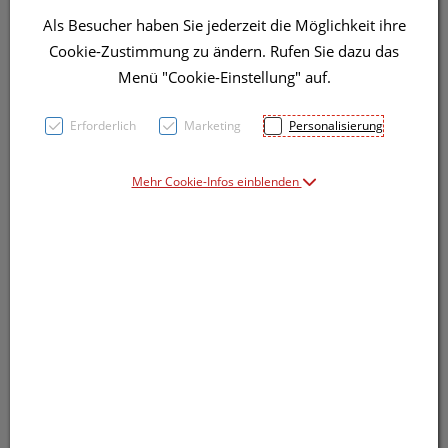
Als Besucher haben Sie jederzeit die Möglichkeit ihre
Cookie-Zustimmung zu ändern. Rufen Sie dazu das
Menü "Cookie-Einstellung" auf.
Erforderlich
Marketing
Personalisierung
Mehr Cookie-Infos einblenden
Symbolbild(er)
71,91 EUR
180 Stk. / Einheit
inkl. 10% MwSt.
Dieses Produkt ist derzeit vom Hersteller
nicht lieferbar