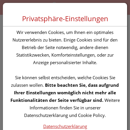
Zum “Inhalt dieser Seite” springen [AK + 0]
Zum Menü “Produkte” springen [AK + 1]
Zum Menü “Über uns / Service” springen [AK + 2]
Zu “Shop-Menüs” springen [AK + 3]
Zum "Barrierefreiheits-Menü" springen [AK + 4]
Zu den “Fusszeilen-Informationen” springen [AK + 5]
Toggle 
Produktsuche
Privatsphäre-Einstellungen
Q-10 Coenzym Kapseln
Wir verwenden Cookies, um Ihnen ein optimales
Melasan 180st
Nutzererlebnis zu bieten. Einige Cookies sind für den
Betrieb der Seite notwendig, andere dienen
Statistikzwecken, Komforteinstellungen, oder zur
PZN: 2690026
Anzeige personalisierter Inhalte.
Sie können selbst entscheiden, welche Cookies Sie
zulassen wollen.
Bitte beachten Sie, dass aufgrund
Ihrer Einstellungen womöglich nicht mehr alle
Funktionalitäten der Seite verfügbar sind.
Weitere
Informationen finden Sie in unserer
Datenschutzerklärung und Cookie Policy.
Datenschutzerklärung