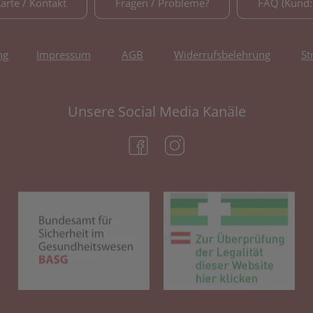
Karte / Kontakt
Fragen / Probleme?
FAQ (Kund:
ng
Impressum
AGB
Widerrufsbelehrung
St
Unsere Social Media Kanäle
(öffnet in neuem Tab)
(öffnet in neuem Tab)
(öffnet in neuem Tab)
(öf