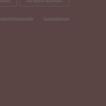
innen)
Alle Notruf-Nummern
reitschlichtungsstelle
Suchergebnisse
fnet in neuem Tab)