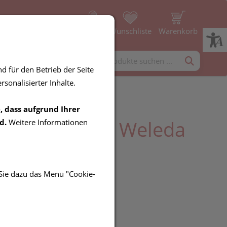
Profil
Wunschliste
Warenkorb
rgänzung
Diverses
d für den Betrieb der Seite
sonalisierter Inhalte.
, dass aufgrund Ihrer
zinnober Tabl Weleda
d.
Weitere Informationen
 Sie dazu das Menü "Cookie-
UR