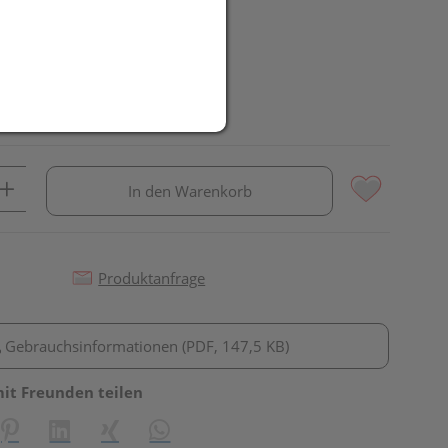
In den Warenkorb
Produktanfrage
Gebrauchsinformationen (PDF, 147,5 KB)
mit Freunden teilen
reator\plugin\share\core\structs\SocialSharingServiceSettings]:fo
Pinterest
LinkedIn
Xing
WhatsApp (#[creator\plugin\share\core\st