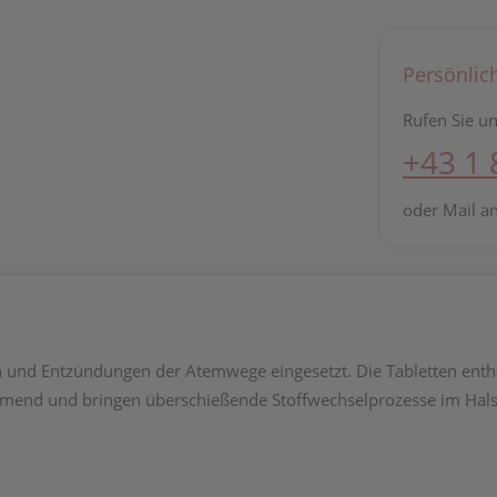
Persönlic
Rufen Sie un
+43 1
oder Mail a
 und Entzündungen der Atemwege eingesetzt. Die Tabletten enthal
end und bringen überschießende Stoffwechselprozesse im Hals-