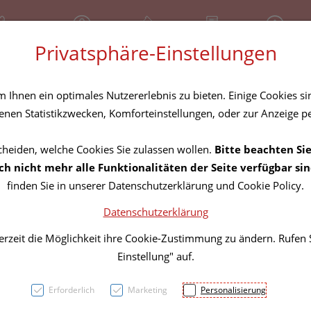
81 30 641
Geschlossen
Über uns
Rezept-Anfrage
Service
Privatsphäre-Einstellungen
tel
Homöopathika
Hautpflege
Familie
Nahrungse
Ihnen ein optimales Nutzererlebnis zu bieten. Einige Cookies sin
nen Statistikzwecken, Komforteinstellungen, oder zur Anzeige per
cheiden, welche Cookies Sie zulassen wollen.
Bitte beachten Sie
Pyrit-
h nicht mehr alle Funktionalitäten der Seite verfügbar sin
finden Sie in unserer Datenschutzerklärung und Cookie Policy.
80st
Datenschutzerklärung
erzeit die Möglichkeit ihre Cookie-Zustimmung zu ändern. Rufen
PZN: 3817641
Einstellung" auf.
23,95 E
Erforderlich
Marketing
Personalisierung
80 Stk. / Einheit