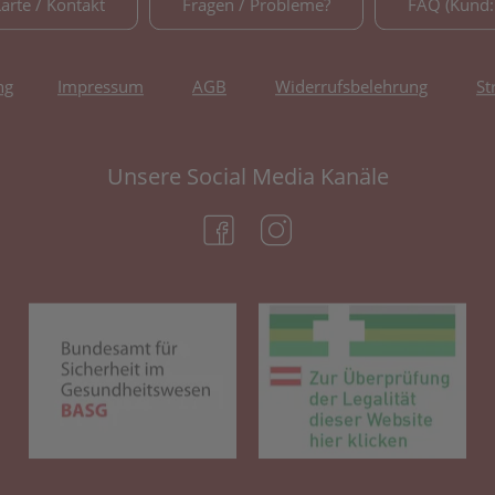
Karte / Kontakt
Fragen / Probleme?
FAQ (Kund:
ng
Impressum
AGB
Widerrufsbelehrung
St
Unsere Social Media Kanäle
(öffnet in neuem Tab)
(öffnet in neuem Tab)
(öffnet in neuem Tab)
(öf