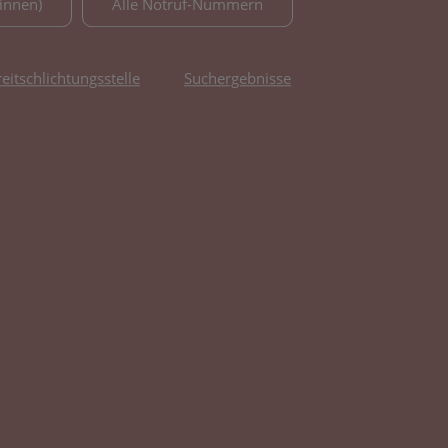
innen)
Alle Notruf-Nummern
reitschlichtungsstelle
Suchergebnisse
fnet in neuem Tab)