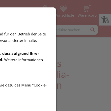
Profil
Wunschliste
Warenkorb
rgänzung
Diverses
d für den Betrieb der Seite
sonalisierter Inhalte.
, dass aufgrund Ihrer
Encapsulations
d.
Weitere Informationen
auch (boswellia-
t) 120 Kapseln
 Sie dazu das Menü "Cookie-