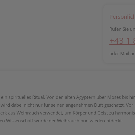
Persönlic
Rufen Sie un
+43 1
oder Mail a
in spirituelles Ritual. Von den alten Ägyptern über Moses bis hin
ird dabei nicht nur für seinen angenehmen Duft geschätzt. Vor 
erk aus Weihrauch verwendet, um Körper und Geist zu harmonisie
nen Wissenschaft wurde der Weihrauch nun wiederentdeckt.