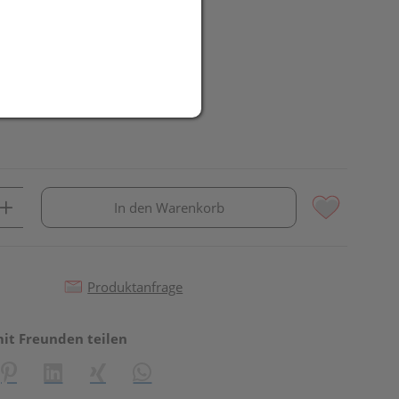
UR
it
In den Warenkorb
Produktanfrage
mit Freunden teilen
reator\plugin\share\core\structs\SocialSharingServiceSettings]:fo
Pinterest
LinkedIn
Xing
WhatsApp (#[creator\plugin\share\core\st