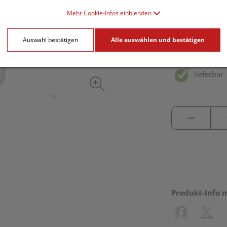
77,40 E
Mehr Cookie-Infos einblenden
120 Stk. / Einhe
Auswahl bestätigen
Alle auswählen und bestätigen
inkl. 10% MwSt.
lieferbar
Produkt-Info 
Facebook
X (#[c