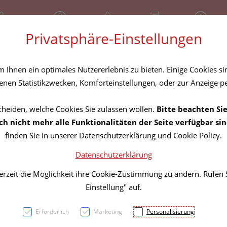
81 30 641
Geschlossen
Über uns
Rezept-Anfrage
Service
Privatsphäre-Einstellungen
tel
Homöopathika
Hautpflege
Familie
Nahrungse
Ihnen ein optimales Nutzererlebnis zu bieten. Einige Cookies sin
nen Statistikzwecken, Komforteinstellungen, oder zur Anzeige per
cheiden, welche Cookies Sie zulassen wollen.
Bitte beachten Sie
Pure 
h nicht mehr alle Funktionalitäten der Seite verfügbar sin
finden Sie in unserer Datenschutzerklärung und Cookie Policy.
Weihr
Datenschutzerklärung
extrak
erzeit die Möglichkeit ihre Cookie-Zustimmung zu ändern. Rufen
Einstellung" auf.
PZN: 3050145
Erforderlich
Marketing
Personalisierung