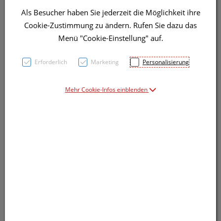
Als Besucher haben Sie jederzeit die Möglichkeit ihre
Cookie-Zustimmung zu ändern. Rufen Sie dazu das
Menü "Cookie-Einstellung" auf.
Erforderlich
Marketing
Personalisierung
Mehr Cookie-Infos einblenden
Symbolbild(er)
62,80 EUR
60 Stk. / Einheit
inkl. 10% MwSt.
lieferbar