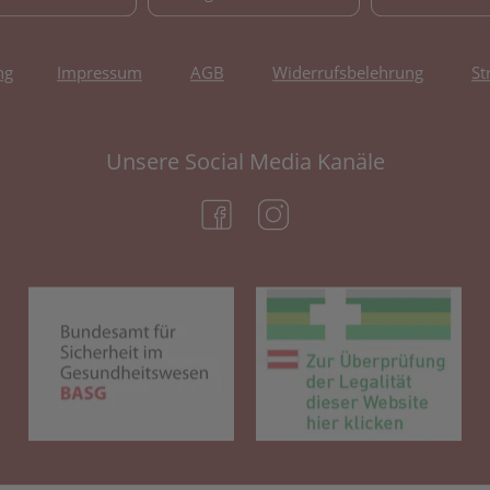
ng
Impressum
AGB
Widerrufsbelehrung
St
Unsere Social Media Kanäle
(öffnet in neuem Tab)
(öffnet in neuem Tab)
(öffnet in neuem Tab)
(öf