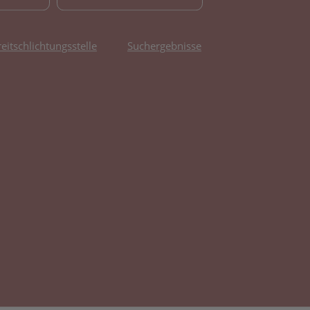
reitschlichtungsstelle
Suchergebnisse
fnet in neuem Tab)