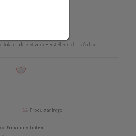
UR
it
odukt ist derzeit vom Hersteller nicht lieferbar
Produktanfrage
mit Freunden teilen