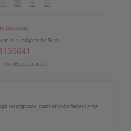
reator\plugin\share\core\structs\SocialSharingServiceSettings]:fo
Pinterest
LinkedIn
Xing
WhatsApp (#[creator\plugin\share\core\st
he Beratung
s an, wir sind gerne für Sie da.
 8130641
n:
shop@pinguin-apo.at
egel bestätigt etwa, dass keine überfischten Arten