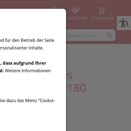
Profil
Wunschliste
Warenkorb
rgänzung
Diverses
d für den Betrieb der Seite
sonalisierter Inhalte.
, dass aufgrund Ihrer
Encapsulations
d.
Weitere Informationen
ha Essentials 180
ln
 Sie dazu das Menü "Cookie-