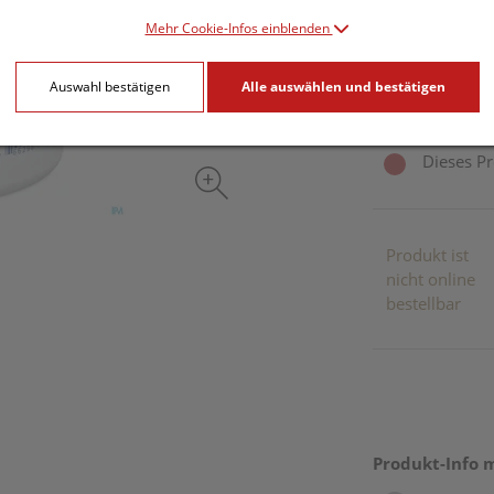
86,51 E
Mehr Cookie-Infos einblenden
180 Stk. / Einhe
Auswahl bestätigen
Alle auswählen und bestätigen
inkl. 10% MwSt.
Dieses Pr
Produkt ist
nicht online
bestellbar
Produkt-Info 