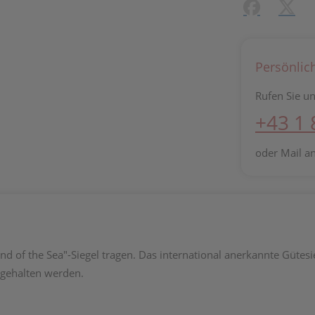
Facebook
X (#[c
Persönlic
Rufen Sie un
+43 1
oder Mail a
nd of the Sea"-Siegel tragen. Das international anerkannte Gütesi
gehalten werden.