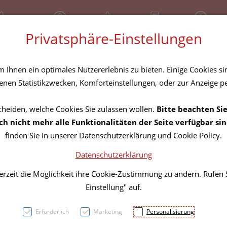
81 30 641
Geschlossen
Über uns
Rezept-Anfrage
Service
Privatsphäre-Einstellungen
tel
Homöopathika
Hautpflege
Familie
Nahrungse
Ihnen ein optimales Nutzererlebnis zu bieten. Einige Cookies sin
nen Statistikzwecken, Komforteinstellungen, oder zur Anzeige per
cheiden, welche Cookies Sie zulassen wollen.
Bitte beachten Sie
Pure 
h nicht mehr alle Funktionalitäten der Seite verfügbar sin
finden Sie in unserer Datenschutzerklärung und Cookie Policy.
Epa/d
Datenschutzerklärung
Kapse
erzeit die Möglichkeit ihre Cookie-Zustimmung zu ändern. Rufen
Einstellung" auf.
PZN: 3025288
Erforderlich
Marketing
Personalisierung