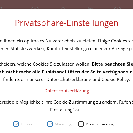
81 30 641
Geschlossen
Über uns
Rezept-Anfrage
Service
Privatsphäre-Einstellungen
tel
Homöopathika
Hautpflege
Familie
Nahrungse
Ihnen ein optimales Nutzererlebnis zu bieten. Einige Cookies sin
nen Statistikzwecken, Komforteinstellungen, oder zur Anzeige per
cheiden, welche Cookies Sie zulassen wollen.
Bitte beachten Sie
Prima
h nicht mehr alle Funktionalitäten der Seite verfügbar sin
finden Sie in unserer Datenschutzerklärung und Cookie Policy.
Sandd
Datenschutzerklärung
30ml
erzeit die Möglichkeit ihre Cookie-Zustimmung zu ändern. Rufen
Einstellung" auf.
PZN: 2859838
Erforderlich
Marketing
Personalisierung