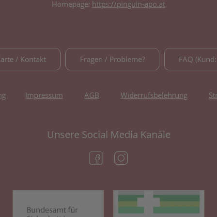
Homepage:
https://pinguin-apo.at
Karte / Kontakt
Fragen / Probleme?
FAQ (Kund:
ng
Impressum
AGB
Widerrufsbelehrung
St
Unsere Social Media Kanäle
(öffnet in neuem Tab)
(öffnet in neuem Tab)
(öffnet in neuem Tab)
(öf