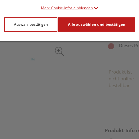
31,91 E
Mehr Cookie-Infos einblenden
30 ml / Einheit
Auswahl bestätigen
Alle auswählen und bestätigen
inkl. 20% MwSt.
Dieses Pr
Produkt ist
nicht online
bestellbar
Produkt-Info 