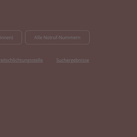
innen)
Alle Notruf-Nummern
reitschlichtungsstelle
Suchergebnisse
fnet in neuem Tab)