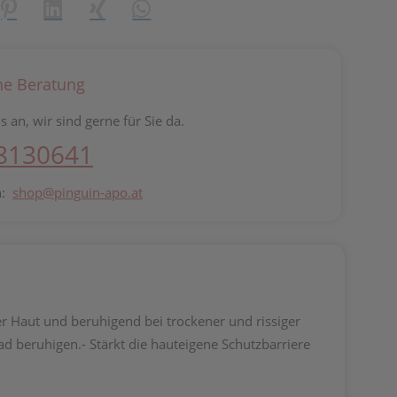
reator\plugin\share\core\structs\SocialSharingServiceSettings]:fo
Pinterest
LinkedIn
Xing
WhatsApp (#[creator\plugin\share\core\st
he Beratung
s an, wir sind gerne für Sie da.
 8130641
n:
shop@pinguin-apo.at
r Haut und beruhigend bei trockener und rissiger
d beruhigen.- Stärkt die hauteigene Schutzbarriere