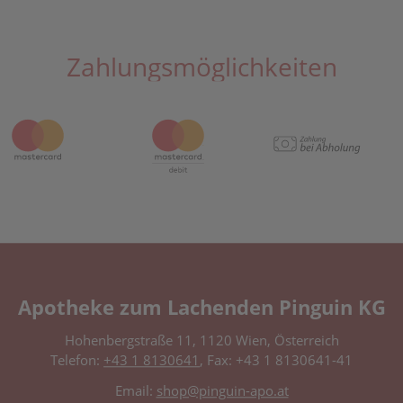
Zahlungsmöglichkeiten
Apotheke zum Lachenden Pinguin KG
Hohenbergstraße 11, 1120 Wien, Österreich
Telefon:
+43 1 8130641
, Fax: +43 1 8130641-41
Email:
shop@pinguin-apo.at