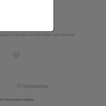
UR
odukt ist derzeit vom Hersteller nicht lieferbar
Produktanfrage
mit Freunden teilen