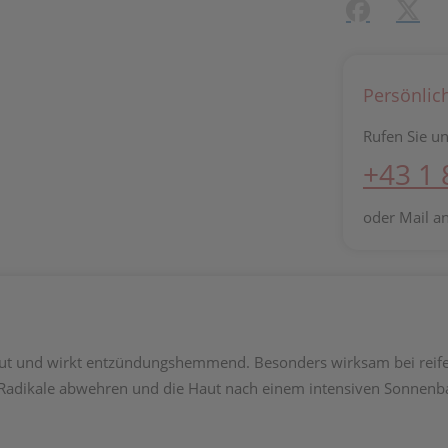
Facebook
X (#[c
Persönlic
Rufen Sie un
+43 1
oder Mail a
 Haut und wirkt entzündungshemmend. Besonders wirksam bei reife
e Radikale abwehren und die Haut nach einem intensiven Sonnenba