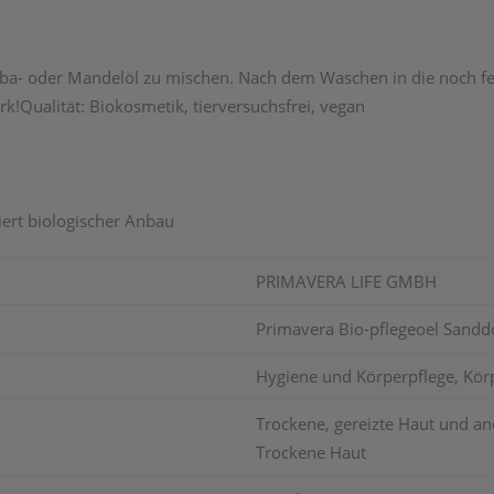
joba- oder Mandelöl zu mischen. Nach dem Waschen in die noch feu
ark!Qualität: Biokosmetik, tierversuchsfrei, vegan
iert biologischer Anbau
PRIMAVERA LIFE GMBH
Primavera Bio-pflegeoel Sandd
Hygiene und Körperpflege, Körp
Trockene, gereizte Haut und a
Trockene Haut