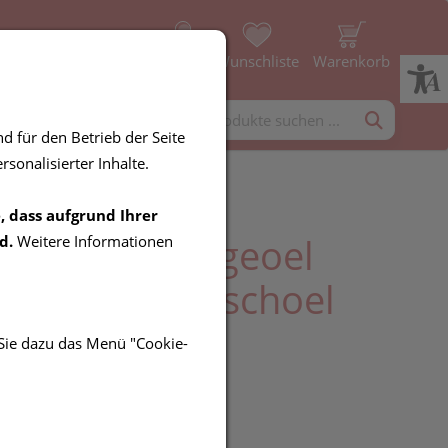
Profil
Wunschliste
Warenkorb
rgänzung
Diverses
d für den Betrieb der Seite
sonalisierter Inhalte.
, dass aufgrund Ihrer
vera Bio-pflegeoel
d.
Weitere Informationen
ornfruchtfleischoel
 Sie dazu das Menü "Cookie-