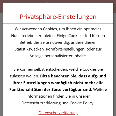
Zum “Inhalt dieser Seite” springen [AK + 0]
Zum Menü “Produkte” springen [AK + 1]
Zum Menü “Über uns / Service” springen [AK + 2]
Zu “Shop-Menüs” springen [AK + 3]
Zum "Barrierefreiheits-Menü" springen [AK + 4]
Zu den “Fusszeilen-Informationen” springen [AK + 5]
Toggle 
Produktsuche
Privatsphäre-Einstellungen
Preiselbeer Granulat
Wir verwenden Cookies, um Ihnen ein optimales
Alpinamed Sache 20st
Nutzererlebnis zu bieten. Einige Cookies sind für den
Betrieb der Seite notwendig, andere dienen
Statistikzwecken, Komforteinstellungen, oder zur
PZN: 3019307
Anzeige personalisierter Inhalte.
Sie können selbst entscheiden, welche Cookies Sie
zulassen wollen.
Bitte beachten Sie, dass aufgrund
Ihrer Einstellungen womöglich nicht mehr alle
Funktionalitäten der Seite verfügbar sind.
Weitere
Informationen finden Sie in unserer
Datenschutzerklärung und Cookie Policy.
Datenschutzerklärung