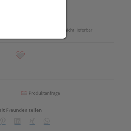
odukt ist derzeit vom Hersteller nicht lieferbar
Produktanfrage
mit Freunden teilen
reator\plugin\share\core\structs\SocialSharingServiceSettings]:fo
Pinterest
LinkedIn
Xing
WhatsApp (#[creator\plugin\share\core\st