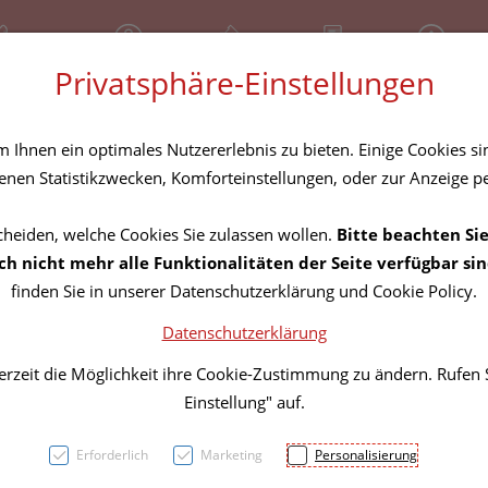
81 30 641
Geschlossen
Über uns
Rezept-Anfrage
Service
Privatsphäre-Einstellungen
tel
Homöopathika
Hautpflege
Familie
Nahrungse
Ihnen ein optimales Nutzererlebnis zu bieten. Einige Cookies sin
nen Statistikzwecken, Komforteinstellungen, oder zur Anzeige per
cheiden, welche Cookies Sie zulassen wollen.
Bitte beachten Sie
Oral-
h nicht mehr alle Funktionalitäten der Seite verfügbar sin
finden Sie in unserer Datenschutzerklärung und Cookie Policy.
CrossA
Datenschutzerklärung
erzeit die Möglichkeit ihre Cookie-Zustimmung zu ändern. Rufen
PZN: 3746846
Einstellung" auf.
3,99 EU
Erforderlich
Marketing
Personalisierung
1 Stk. / Einheit