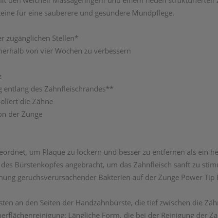
mit den weichen Massagefingern und einem neuen strukturierten Z
steine für eine sauberere und gesündere Mundpflege.
er zugänglichen Stellen*
innerhalb von vier Wochen zu verbessern
z
ng entlang des Zahnfleischrandes**
oliert die Zähne
von der Zunge
geordnet, um Plaque zu lockern und besser zu entfernen als ein
 des Bürstenkopfes angebracht, um das Zahnfleisch sanft zu stim
fernung geruchsverursachender Bakterien auf der Zunge Power Tip
sten an den Seiten der Handzahnbürste, die tief zwischen die Zäh
berflächenreinigung: Längliche Form, die bei der Reinigung der Za