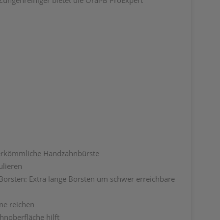
ungenreiniger bietet die Oral-B ProExpert
 herkömmliche Handzahnbürste
ulieren
 Borsten: Extra lange Borsten um schwer erreichbare
ne reichen
hnoberfläche hilft