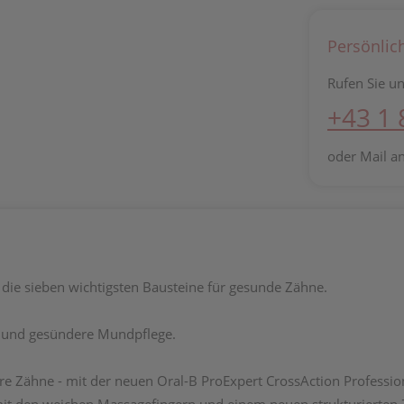
Persönlic
Rufen Sie un
+43 1
oder Mail a
t die sieben wichtigsten Bausteine für gesunde Zähne.
e und gesündere Mundpflege.
re Zähne - mit der neuen Oral-B ProExpert CrossAction Professio