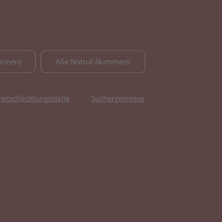
innen)
Alle Notruf-Nummern
reitschlichtungsstelle
Suchergebnisse
fnet in neuem Tab)