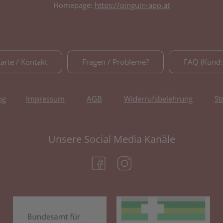
Homepage:
https://pinguin-apo.at
Karte / Kontakt
Fragen / Probleme?
FAQ (Kund:
ng
Impressum
AGB
Widerrufsbelehrung
St
Unsere Social Media Kanäle
(öffnet in neuem Tab)
(öffnet in neuem Tab)
(öffnet in neuem Tab)
(öf