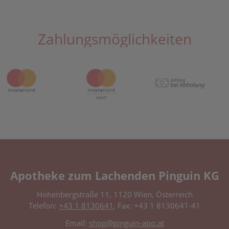
Zahlungsmöglichkeiten
Apotheke zum Lachenden Pinguin KG
Hohenbergstraße 11, 1120 Wien, Österreich
Telefon:
+43 1 8130641
, Fax: +43 1 8130641-41
Email:
shop@pinguin-apo.at