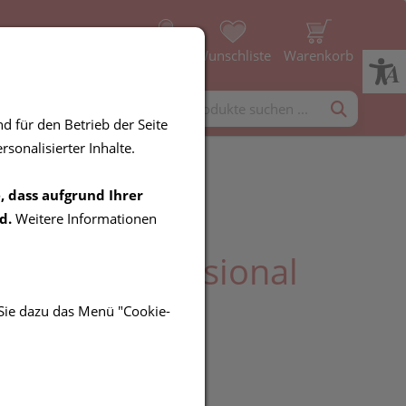
Profil
Wunschliste
Warenkorb
rgänzung
Diverses
d für den Betrieb der Seite
sonalisierter Inhalte.
, dass aufgrund Ihrer
B Pro-Expert
d.
Weitere Informationen
ction Professional
 Sie dazu das Menü "Cookie-
R