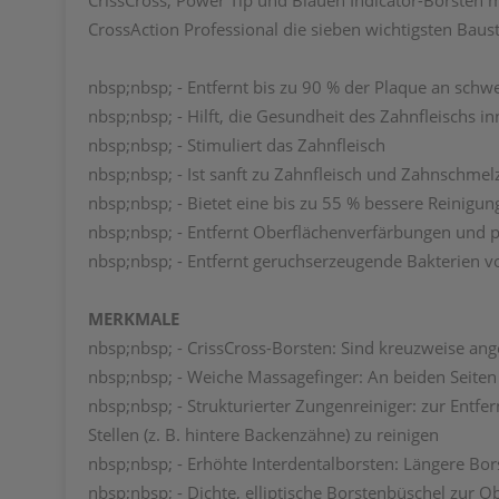
CrissCross, Power Tip und Blauen Indicator-Borsten 
CrossAction Professional die sieben wichtigsten Bau
nbsp;nbsp; - Entfernt bis zu 90 % der Plaque an schw
nbsp;nbsp; - Hilft, die Gesundheit des Zahnfleischs 
nbsp;nbsp; - Stimuliert das Zahnfleisch
nbsp;nbsp; - Ist sanft zu Zahnfleisch und Zahnschmel
nbsp;nbsp; - Bietet eine bis zu 55 % bessere Reinigu
nbsp;nbsp; - Entfernt Oberflächenverfärbungen und p
nbsp;nbsp; - Entfernt geruchserzeugende Bakterien 
MERKMALE
nbsp;nbsp; - CrissCross-Borsten: Sind kreuzweise an
nbsp;nbsp; - Weiche Massagefinger: An beiden Seiten
nbsp;nbsp; - Strukturierter Zungenreiniger: zur Ent
Stellen (z. B. hintere Backenzähne) zu reinigen
nbsp;nbsp; - Erhöhte Interdentalborsten: Längere Bor
nbsp;nbsp; - Dichte, elliptische Borstenbüschel zur O