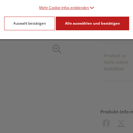
Mehr Cookie-Infos einblenden
inkl. 20% MwSt.
Auswahl bestätigen
Alle auswählen und bestätigen
Dieses Pr
Produkt ist
nicht online
bestellbar
Produkt-Info 
Facebook
X (#[c