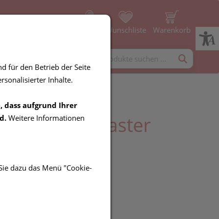
Profil
Wunschliste
Warenkorb
rgänzung
Diverses
d für den Betrieb der Seite
sonalisierter Inhalte.
, dass aufgrund Ihrer
 Spray Fl. Pflaster
d.
Weitere Informationen
 1st
 Sie dazu das Menü "Cookie-
UR