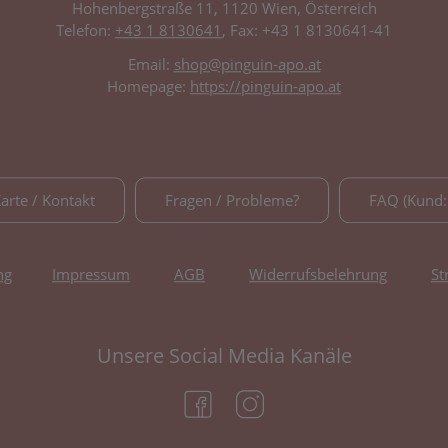
Hohenbergstraße 11, 1120 Wien, Österreich
Telefon:
+43 1 8130641
, Fax: +43 1 8130641-41
Email:
shop@pinguin-apo.at
Homepage:
https://pinguin-apo.at
Karte / Kontakt
Fragen / Probleme?
FAQ (Kund:
ng
Impressum
AGB
Widerrufsbelehrung
St
Unsere Social Media Kanäle
(öffnet in neuem Tab)
(öffnet in neuem Tab)