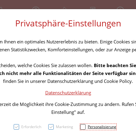
81 30 641
Geschlossen
Über uns
Rezept-Anfrage
Service
Privatsphäre-Einstellungen
tel
Homöopathika
Hautpflege
Familie
Nahrungse
Ihnen ein optimales Nutzererlebnis zu bieten. Einige Cookies sin
nen Statistikzwecken, Komforteinstellungen, oder zur Anzeige per
cheiden, welche Cookies Sie zulassen wollen.
Bitte beachten Sie
Opsite
h nicht mehr alle Funktionalitäten der Seite verfügbar sin
finden Sie in unserer Datenschutzerklärung und Cookie Policy.
100ml
Datenschutzerklärung
erzeit die Möglichkeit ihre Cookie-Zustimmung zu ändern. Rufen
PZN: 0153005
Einstellung" auf.
13,65 E
Erforderlich
Marketing
Personalisierung
1 Stk. / Einheit