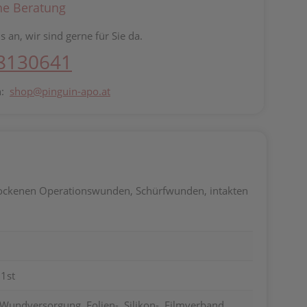
he Beratung
s an, wir sind gerne für Sie da.
 8130641
n:
shop@pinguin-apo.at
trockenen Operationswunden, Schürfwunden, intakten
 1st
Wundversorgung, Folien-, Silikon-, Filmverband