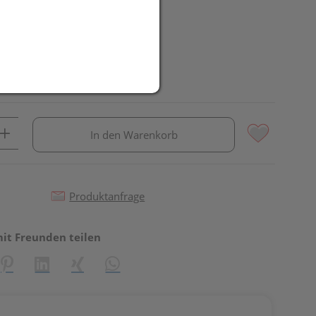
In den Warenkorb
Produktanfrage
mit Freunden teilen
reator\plugin\share\core\structs\SocialSharingServiceSettings]:fo
Pinterest
LinkedIn
Xing
WhatsApp (#[creator\plugin\share\core\st