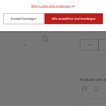
Mehr Cookie-Infos einblenden
inkl. 20% MwSt.
Auswahl bestätigen
Alle auswählen und bestätigen
lieferbar
Produkt-Info 
Facebook
X (#[c