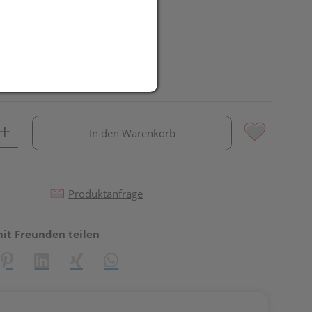
In den Warenkorb
Produktanfrage
mit Freunden teilen
reator\plugin\share\core\structs\SocialSharingServiceSettings]:fo
Pinterest
LinkedIn
Xing
WhatsApp (#[creator\plugin\share\core\st