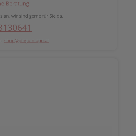
he Beratung
s an, wir sind gerne für Sie da.
 8130641
n:
shop@pinguin-apo.at