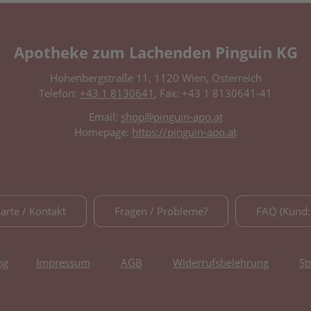
Apotheke zum Lachenden Pinguin KG
Hohenbergstraße 11, 1120 Wien, Österreich
Telefon:
+43 1 8130641
, Fax: +43 1 8130641-41
Email:
shop@pinguin-apo.at
Homepage:
https://pinguin-apo.at
Karte / Kontakt
Fragen / Probleme?
FAQ (Kund:
ng
Impressum
AGB
Widerrufsbelehrung
St