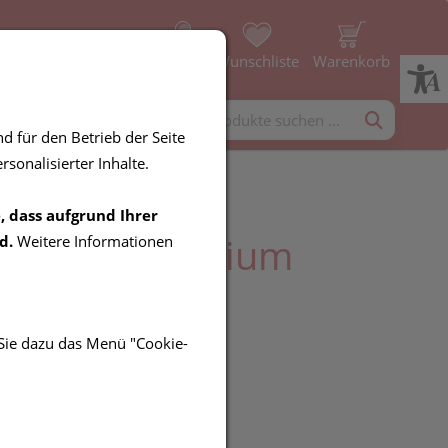
Profil
Wunschliste
Warenkorb
rgänzung
Diverses
d für den Betrieb der Seite
sonalisierter Inhalte.
, dass aufgrund Ihrer
elemente Lithium
d.
Weitere Informationen
pharma 50ml
 Sie dazu das Menü "Cookie-
UR