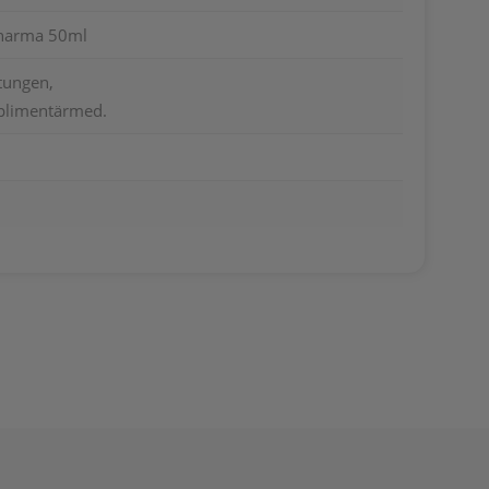
pharma 50ml
tungen,
limentärmed.