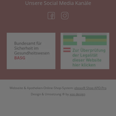
Unsere Social Media Kanäle
(öffnet in neuem Tab)
(öffnet in neuem Tab)
(öffnet in neuem Tab)
(öf
Webseite & Apotheken-Online-Shop-System:
eboxx® Shop APO-Pro
Design & Umsetzung
® by
xoo design