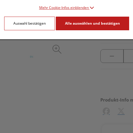
Mehr Cookie-Infos einblenden
inkl. 20% MwSt.
Auswahl bestätigen
Alle auswählen und bestätigen
lieferbar
Produkt-Info 
Facebook
X (#[c