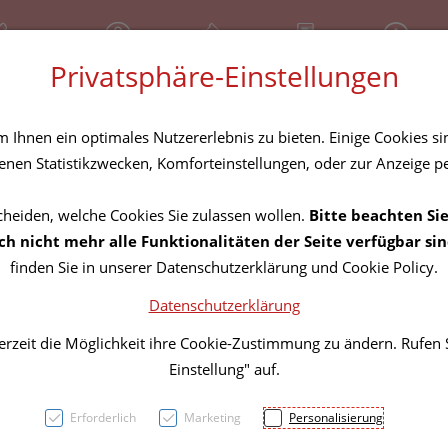
81 30 641
Geschlossen
Über uns
Rezept-Anfrage
Service
Privatsphäre-Einstellungen
tel
Homöopathika
Hautpflege
Familie
Nahrungse
Ihnen ein optimales Nutzererlebnis zu bieten. Einige Cookies sin
nen Statistikzwecken, Komforteinstellungen, oder zur Anzeige per
cheiden, welche Cookies Sie zulassen wollen.
Bitte beachten Sie
Oligo
h nicht mehr alle Funktionalitäten der Seite verfügbar sin
finden Sie in unserer Datenschutzerklärung und Cookie Policy.
Phyto
Datenschutzerklärung
erzeit die Möglichkeit ihre Cookie-Zustimmung zu ändern. Rufen
PZN: 3106302
Einstellung" auf.
15,40 E
Erforderlich
Marketing
Personalisierung
50 ml / Einheit