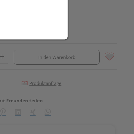
In den Warenkorb
Produktanfrage
mit Freunden teilen
reator\plugin\share\core\structs\SocialSharingServiceSettings]:fo
Pinterest
LinkedIn
Xing
WhatsApp (#[creator\plugin\share\core\st