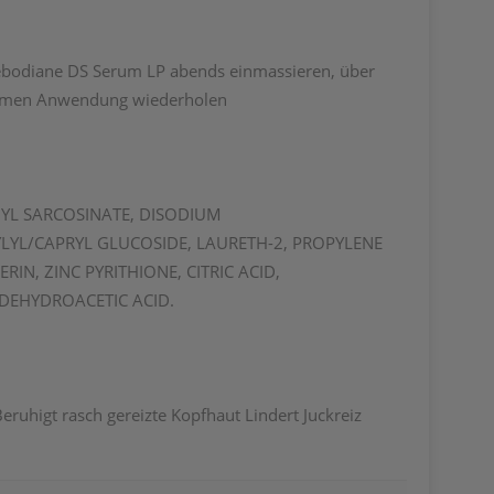
bodiane DS Serum LP abends einmassieren, über
tomen Anwendung wiederholen
YL SARCOSINATE, DISODIUM
YL/CAPRYL GLUCOSIDE, LAURETH-2, PROPYLENE
IN, ZINC PYRITHIONE, CITRIC ACID,
DEHYDROACETIC ACID.
ruhigt rasch gereizte Kopfhaut Lindert Juckreiz