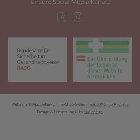
Unsere Social Media Kanäle
(öffnet in neuem Tab)
(öffnet in neuem Tab)
(öffnet in neuem Tab)
(öf
Webseite & Apotheken-Online-Shop-System:
eboxx® Shop APO-Pro
Design & Umsetzung
® by
xoo design