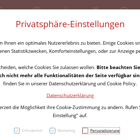
81 30 641
Geschlossen
Über uns
Rezept-Anfrage
Service
Privatsphäre-Einstellungen
tel
Homöopathika
Hautpflege
Familie
Nahrungse
Ihnen ein optimales Nutzererlebnis zu bieten. Einige Cookies sin
nen Statistikzwecken, Komforteinstellungen, oder zur Anzeige per
cheiden, welche Cookies Sie zulassen wollen.
Bitte beachten Sie
Norev
h nicht mehr alle Funktionalitäten der Seite verfügbar sin
finden Sie in unserer Datenschutzerklärung und Cookie Policy.
Inten
Datenschutzerklärung
erzeit die Möglichkeit ihre Cookie-Zustimmung zu ändern. Rufen
PZN: 3732732
Einstellung" auf.
18,66 E
Erforderlich
Marketing
Personalisierung
150 ml / Einheit