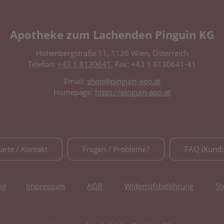
Apotheke zum Lachenden Pinguin KG
Hohenbergstraße 11, 1120 Wien, Österreich
Telefon:
+43 1 8130641
, Fax: +43 1 8130641-41
Email:
shop@pinguin-apo.at
Homepage:
https://pinguin-apo.at
Karte / Kontakt
Fragen / Probleme?
FAQ (Kund:
ng
Impressum
AGB
Widerrufsbelehrung
St