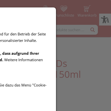
Profil
Wunschliste
Warenkorb
rgänzung
Diverses
d für den Betrieb der Seite
sonalisierter Inhalte.
, dass aufgrund Ihrer
a Sebodiane Ds
d.
Weitere Informationen
siv-shampoo 150ml
 Sie dazu das Menü "Cookie-
UR