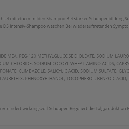
el mit einem milden Shampoo Bei starker Schuppenbildung Se
ane DS Intensiv-Shampoo waschen Bei wiederauftretenden Symp
IDE MEA, PEG-120 METHYLGLUCOSE DIOLEATE, SODIUM LAURO
UM CHLORIDE, SODIUM COCOYL WHEAT AMINO ACIDS, CAPRYL
ONATE, CLIMBAZOLE, SALICYLIC ACID, SODIUM SULFATE, GLYCER
 LAURETH-3, PHENOXYETHANOL, TOCOPHEROL, BENZOIC ACID, 
ermindert wirkungsvoll Schuppen Reguliert die Talgproduktion Be