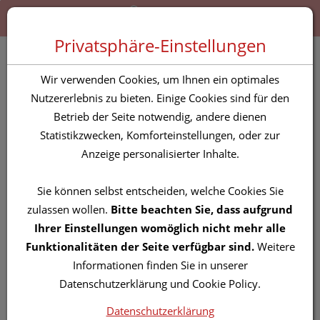
Zum “Inhalt dieser Seite” springen [AK + 0]
Zum Menü “Produkte” springen [AK + 1]
Zum Menü “Über uns / Service” springen [AK + 2]
Zu “Shop-Menüs” springen [AK + 3]
Zum "Barrierefreiheits-Menü" springen [AK + 4]
Zu den “Fusszeilen-Informationen” springen [AK + 5]
Toggle 
Produktsuche
Privatsphäre-Einstellungen
Nasen Schmetterling
Wir verwenden Cookies, um Ihnen ein optimales
Nasanita 1st
Nutzererlebnis zu bieten. Einige Cookies sind für den
Betrieb der Seite notwendig, andere dienen
Statistikzwecken, Komforteinstellungen, oder zur
PZN: 3084440
Anzeige personalisierter Inhalte.
Sie können selbst entscheiden, welche Cookies Sie
zulassen wollen.
Bitte beachten Sie, dass aufgrund
Ihrer Einstellungen womöglich nicht mehr alle
Funktionalitäten der Seite verfügbar sind.
Weitere
Informationen finden Sie in unserer
Datenschutzerklärung und Cookie Policy.
Datenschutzerklärung