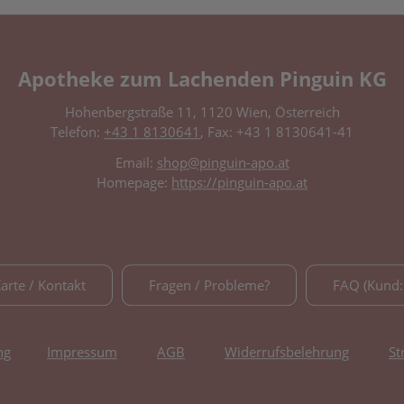
Apotheke zum Lachenden Pinguin KG
Hohenbergstraße 11, 1120 Wien, Österreich
Telefon:
+43 1 8130641
, Fax: +43 1 8130641-41
Email:
shop@pinguin-apo.at
Homepage:
https://pinguin-apo.at
Karte / Kontakt
Fragen / Probleme?
FAQ (Kund:
ng
Impressum
AGB
Widerrufsbelehrung
St