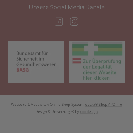
Unsere Social Media Kanäle
(öffnet in neuem Tab)
(öffnet in neuem Tab)
(öffnet in neuem Tab)
(öf
Webseite & Apotheken-Online-Shop-System:
eboxx® Shop APO-Pro
Design & Umsetzung
® by
xoo design