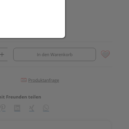
In den Warenkorb
Produktanfrage
mit Freunden teilen
reator\plugin\share\core\structs\SocialSharingServiceSettings]:fo
Pinterest
LinkedIn
Xing
WhatsApp (#[creator\plugin\share\core\st