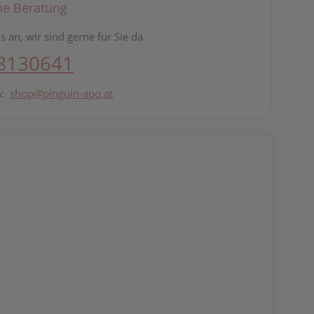
he Beratung
s an, wir sind gerne für Sie da.
 8130641
n:
shop@pinguin-apo.at