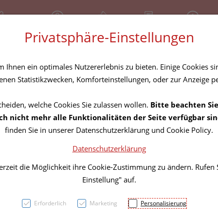
81 30 641
Geschlossen
Über uns
Rezept-Anfrage
Service
Privatsphäre-Einstellungen
tel
Homöopathika
Hautpflege
Familie
Nahrungse
Ihnen ein optimales Nutzererlebnis zu bieten. Einige Cookies sin
nen Statistikzwecken, Komforteinstellungen, oder zur Anzeige per
cheiden, welche Cookies Sie zulassen wollen.
Bitte beachten Sie
Nagel 
h nicht mehr alle Funktionalitäten der Seite verfügbar sin
finden Sie in unserer Datenschutzerklärung und Cookie Policy.
Lösun
Datenschutzerklärung
erzeit die Möglichkeit ihre Cookie-Zustimmung zu ändern. Rufen
PZN: 4296084
Einstellung" auf.
32,18 E
Erforderlich
Marketing
Personalisierung
5 ml / Einheit