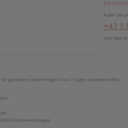
Persönlic
Rufen Sie un
+43 1
oder Mail a
für gesündere, hellere Nägel in nur 7 Tagen aussehen sollen.
pilz
ilen
rund 400 Einzelanwendungen