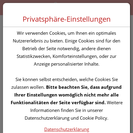
Zum “Inhalt dieser Seite” springen [AK + 0]
Zum Menü “Produkte” springen [AK + 1]
Zum Menü “Über uns / Service” springen [AK + 2]
Zu “Shop-Menüs” springen [AK + 3]
Zum "Barrierefreiheits-Menü" springen [AK + 4]
Zu den “Fusszeilen-Informationen” springen [AK + 5]
Toggle 
Produktsuche
Privatsphäre-Einstellungen
Multi-gyn Brausetabl
Wir verwenden Cookies, um Ihnen ein optimales
10st
Nutzererlebnis zu bieten. Einige Cookies sind für den
Betrieb der Seite notwendig, andere dienen
Statistikzwecken, Komforteinstellungen, oder zur
PZN: 2871041
Anzeige personalisierter Inhalte.
Sie können selbst entscheiden, welche Cookies Sie
zulassen wollen.
Bitte beachten Sie, dass aufgrund
Ihrer Einstellungen womöglich nicht mehr alle
Funktionalitäten der Seite verfügbar sind.
Weitere
Informationen finden Sie in unserer
Datenschutzerklärung und Cookie Policy.
Datenschutzerklärung