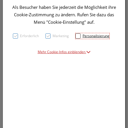
Als Besucher haben Sie jederzeit die Möglichkeit ihre
Symbolbild(er)
Cookie-Zustimmung zu ändern. Rufen Sie dazu das
Menü "Cookie-Einstellung" auf.
14,02 EUR
Erforderlich
Marketing
Personalisierung
10 Stk. / Einheit
Mehr Cookie-Infos einblenden
inkl. 20% MwSt.
lieferbar
In den Warenkorb