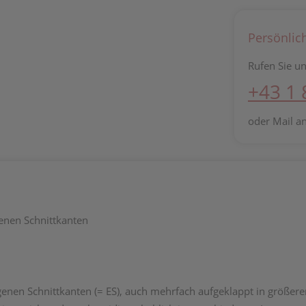
Persönlic
Rufen Sie un
+43 1
oder Mail a
enen Schnittkanten
genen Schnittkanten (= ES), auch mehrfach aufgeklappt in größe