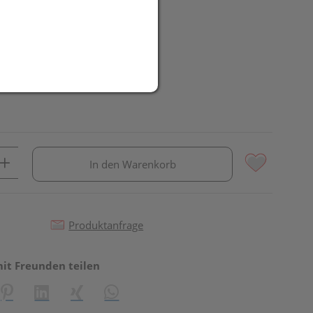
R
In den Warenkorb
Produktanfrage
mit Freunden teilen
reator\plugin\share\core\structs\SocialSharingServiceSettings]:fo
Pinterest
LinkedIn
Xing
WhatsApp (#[creator\plugin\share\core\st