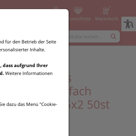
Profil
Wunschliste
Warenkorb
rgänzung
Diverses
d für den Betrieb der Seite
sonalisierter Inhalte.
, dass aufgrund Ihrer
ompressen-es
d.
Weitere Informationen
ann/steril 12fach
dig 5x 5cm 25x2 50st
 Sie dazu das Menü "Cookie-