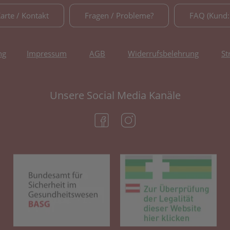
Karte / Kontakt
Fragen / Probleme?
FAQ (Kund:
ng
Impressum
AGB
Widerrufsbelehrung
St
Unsere Social Media Kanäle
(öffnet in neuem Tab)
(öffnet in neuem Tab)
(öffnet in neuem Tab)
(öf