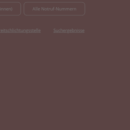
innen)
Alle Notruf-Nummern
reitschlichtungsstelle
Suchergebnisse
fnet in neuem Tab)