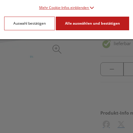
7,95 EU
Mehr Cookie-Infos einblenden
50 Stk. / Einheit
Auswahl bestätigen
Alle auswählen und bestätigen
inkl. 20% MwSt.
lieferbar
Produkt-Info 
Facebook
X (#[c