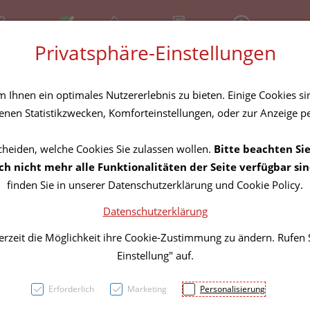
81 30 641
Offen
Über uns
Rezept-Anfrage
Service
Privatsphäre-Einstellungen
tel
Homöopathika
Hautpflege
Familie
Nahrungse
Ihnen ein optimales Nutzererlebnis zu bieten. Einige Cookies sin
nen Statistikzwecken, Komforteinstellungen, oder zur Anzeige per
cheiden, welche Cookies Sie zulassen wollen.
Bitte beachten Sie
Mullk
h nicht mehr alle Funktionalitäten der Seite verfügbar sin
finden Sie in unserer Datenschutzerklärung und Cookie Policy.
Hartm
Datenschutzerklärung
17fae
erzeit die Möglichkeit ihre Cookie-Zustimmung zu ändern. Rufen
Einstellung" auf.
PZN: 2790934
Erforderlich
Marketing
Personalisierung